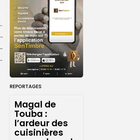
ba : La CSU au plus près des pèlerins
Magal 2026 : près de 20 000 pèlerins transportés vers Touba en...
 l’accès à l’eau, une préoccupation majeure avant le Grand Magal
ral de l’OIF : à Dakar, la candidate Coumba Bâ, décline...
REPORTAGES
Magal de
Touba :
l’ardeur des
cuisinières