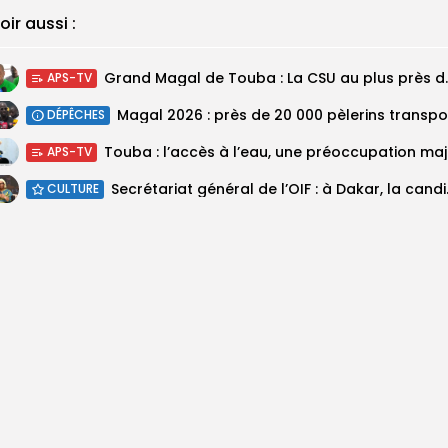
oir aussi :
Grand Magal de Tou
APS-TV
DÉPÊCHES
Touba :
APS-TV
Secrétariat géné
CULTURE