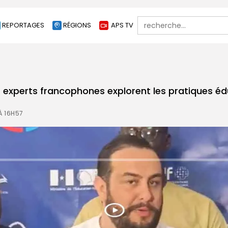
Search
REPORTAGES
RÉGIONS
APS TV
for:
s experts francophones explorent les pratiques é
À 16H57