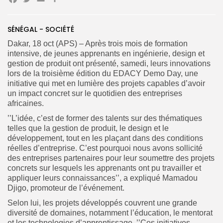
Facebook
Twitter
Email
Partager
SÉNÉGAL - SOCIÉTÉ
Search
Search
for:
Button
Dakar, 18 oct (APS) – Après trois mois de formation
intensive, de jeunes apprenants en ingénierie, design et
FR
gestion de produit ont présenté, samedi, leurs innovations
lors de la troisième édition du EDACY Demo Day, une
initiative qui met en lumière des projets capables d’avoir
un impact concret sur le quotidien des entreprises
africaines.
’’L’idée, c’est de former des talents sur des thématiques
telles que la gestion de produit, le design et le
développement, tout en les plaçant dans des conditions
réelles d’entreprise. C’est pourquoi nous avons sollicité
des entreprises partenaires pour leur soumettre des projets
concrets sur lesquels les apprenants ont pu travailler et
appliquer leurs connaissances’’, a expliqué Mamadou
Djigo, promoteur de l’événement.
Selon lui, les projets développés couvrent une grande
diversité de domaines, notamment l’éducation, le mentorat
et les technologies d’apprentissage. ’’Ces initiatives