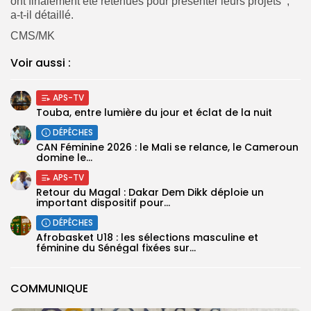
ont finalement été retenues pour présenter leurs projets’’,
a-t-il détaillé.
CMS/MK
Voir aussi :
APS-TV
Touba, entre lumière du jour et éclat de la nuit
DÉPÊCHES
‎CAN Féminine 2026 : le Mali se relance, le Cameroun
domine le...
APS-TV
Retour du Magal : Dakar Dem Dikk déploie un
important dispositif pour...
DÉPÊCHES
‎Afrobasket U18 : les sélections masculine et
féminine du Sénégal fixées sur...
COMMUNIQUE