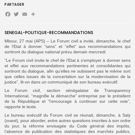
PARTAGER
Facebook
Twitter
Email
Partager
Search
Search
for:
Button
SENEGAL-POLITIQUE-RECOMMANDATIONS
FR
Mbour, 27 mai (APS) – Le Forum civil a invité, dimanche, le chef
de l’Etat à donner ”sens” et ”effet” aux recommandations qui
sortiront du dialogue national prévu demain mercredi.
”Le Forum civil invite le chef de l’Etat à s’employer à donner sens
et effet aux recommandations pertinentes et consolidantes qui
sortiront du dialogue, afin qu’elles ne subissent pas le même sort
que celles issues de la concertation sur la modernisation de la
justice”, lit-on dans un communiqué de son bureau exécutif.
Le Forum civil, section sénégalaise de Transparency
International, “magnifie la démarche” entreprise par le président
de la République et “l’encourage à continuer sur cette voie”,
rapporte le texte.
Le bureau exécutif du Forum civil se réunait, dimanche, à Saly
(ouest), pour aborder, entre autres questions inscrites à son ordre
du jour, la réforme envisagée du Code général des impôts,
l’absence de publication des statistiques des marchés publics,