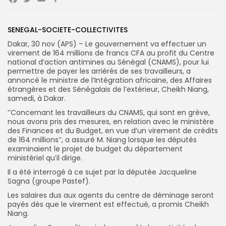
Facebook
Twitter
Email
Partager
Search
Search
SENEGAL-SOCIETE-COLLECTIVITES
for:
Button
Dakar, 30 nov (APS) – Le gouvernement va effectuer un
virement de 164 millions de francs CFA au profit du Centre
FR
national d’action antimines au Sénégal (CNAMS), pour lui
permettre de payer les arriérés de ses travailleurs, a
annoncé le ministre de l’Intégration africaine, des Affaires
étrangères et des Sénégalais de l’extérieur, Cheikh Niang,
samedi, à Dakar.
‘’Concernant les travailleurs du CNAMS, qui sont en grève,
nous avons pris des mesures, en relation avec le ministère
des Finances et du Budget, en vue d’un virement de crédits
de 164 millions’’, a assuré M. Niang lorsque les députés
examinaient le projet de budget du département
ministériel qu’il dirige.
Il a été interrogé à ce sujet par la députée Jacqueline
Sagna (groupe Pastef).
Les salaires dus aux agents du centre de déminage seront
payés dès que le virement est effectué, a promis Cheikh
Niang.