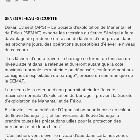
Facebook
Twitter
Email
Partager
Search
Search
for:
SENEGAL-EAU-SECURITE
Button
Dakar, 13 sept (APS) – La Société d’exploitation de Manantali et
FR
de Félou (SEMAF) exhorte les riverains du fleuve Sénégal à faire
davantage de prudence en raison de lâchers d’eau prévus dans
les prochains jours, des opérations susceptibles d’élever le niveau
de ce cours.
‘’Les lâchers d’eau à travers le barrage se feront en fonction du
niveau atteint dans la retenue et dureront autant que la cote
maximale normale sera atteinte ou dépassée, conformément aux
consignes d’exploitation du barrage’’, précise un communiqué de
la SEMAF.
Le niveau de la retenue d’eau pourrait atteindre ‘’la cote
maximale normale d’exploitation du barrage’’, prévient la Société
d’exploitation de Manantali et de Félou.
Elle invite ‘’les autorités de l’Organisation pour la mise en valeur
du fleuve Sénégal […] et les riverains du fleuve Sénégal à
prendre toutes les précautions utiles pour la protection des
personnes et de leurs biens’’.
‘’Ces lâchers vont élever le niveau d’eau dans certaines zones