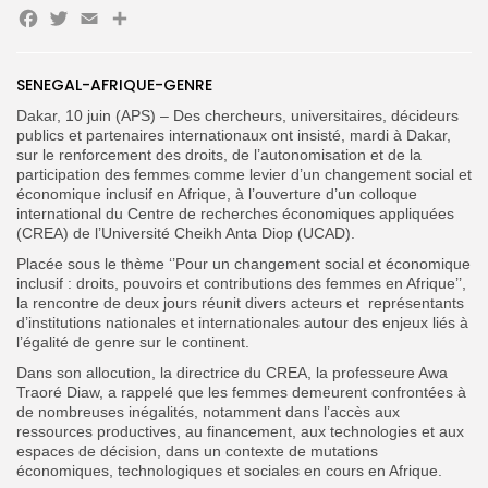
Facebook
Twitter
Email
Partager
SENEGAL-AFRIQUE-GENRE
Dakar, 10 juin (APS) – Des chercheurs, universitaires, décideurs
publics et partenaires internationaux ont insisté, mardi à Dakar,
Search
Search
sur le renforcement des droits, de l’autonomisation et de la
for:
Button
participation des femmes comme levier d’un changement social et
économique inclusif en Afrique, à l’ouverture d’un colloque
FR
international du Centre de recherches économiques appliquées
(CREA) de l’Université Cheikh Anta Diop (UCAD).
Placée sous le thème ‘’Pour un changement social et économique
inclusif : droits, pouvoirs et contributions des femmes en Afrique’’,
la rencontre de deux jours réunit divers acteurs et
représentants
d’institutions nationales et internationales autour des enjeux liés à
l’égalité de genre sur le continent.
Dans son allocution, la directrice du CREA, la professeure Awa
Traoré Diaw, a rappelé que les femmes demeurent confrontées à
de nombreuses inégalités, notamment dans l’accès aux
ressources productives, au financement, aux technologies et aux
espaces de décision, dans un contexte de mutations
économiques, technologiques et sociales en cours en Afrique.