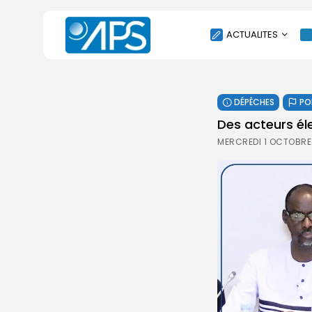
ACTUALITES
POLITIQUE
DÉPÊCHES
PO
SOCIÉTÉ
Des acteurs éle
ÉCONOMIE
MERCREDI 1 OCTOBRE
CULTURE
SPORT
ENVIRONNEMENT
INTERNATIONAL
AGENDA
SANTE