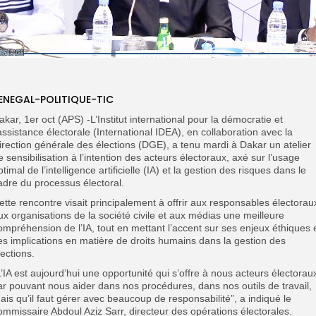
ENEGAL-POLITIQUE-TIC
akar, 1er oct (APS) -L’Institut international pour la démocratie et
’assistance électorale (International IDEA), en collaboration avec la
irection générale des élections (DGE), a tenu mardi à Dakar un atelier
e sensibilisation à l’intention des acteurs électoraux, axé sur l’usage
ptimal de l’intelligence artificielle (IA) et la gestion des risques dans le
adre du processus électoral.
ette rencontre visait principalement à offrir aux responsables électorau
ux organisations de la société civile et aux médias une meilleure
ompréhension de l’IA, tout en mettant l’accent sur ses enjeux éthiques 
es implications en matière de droits humains dans la gestion des
lections.
L’IA est aujourd’hui une opportunité qui s’offre à nous acteurs électorau
ar pouvant nous aider dans nos procédures, dans nos outils de travail,
ais qu’il faut gérer avec beaucoup de responsabilité”, a indiqué le
ommissaire Abdoul Aziz Sarr, directeur des opérations électorales.