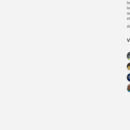
l
l
a
et
A
V