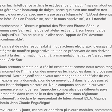
elon lui, l’Intelligence artificielle est devenue un atout, ”mais un atout qu’
aut gérer avec beaucoup de doigté, parce que c’est une matière très
ensible qui évolue avec une vitesse assez fulgurante”. ”L’IA est devenu
ne bête. Soit on l’apprivoise, soit elle nous apprivoise”, a t-il tranché.
eprésentant le Directeur général des Elections Birame Sène, le
ommissaire Sarr estime que cet atelier est venu à son heure, parce
u’aujourd’hui, ”on ne peut plus aller sans l’apport de l’IA” devenue
incontournable”.
Mais c’est de notre responsabilité, nous acteurs électoraux, d’essayer 
’intégrer de manière progressive, tout en se préservant de ses dérives
uant à la désinformation, quant à la manipulation et autres”, a souligné
bdou Aziz Sarr.
Nous prenons compte de la réalité exactement comme nous avons réag
u moment de l’immersion des nouvelles technologies dans le processu
lectoral. Notre objectif est de vous accompagner, de bénéficier de vos
éflexions sur la domestication de ce nouvel outil dans le processus et
ans les techniques électorales. Nous comptons beaucoup sur votre
xpérience empirique, sur l’approche comparative des différents pays
eprésentés dans cette salle et des organismes sous-régionaux
galement”, a déclaré le représentant de International IDEA, Maurice
boula Jean Claude Enguélégué.
révu sur deux jours, cet atelier abordera plusieurs modules, notamment