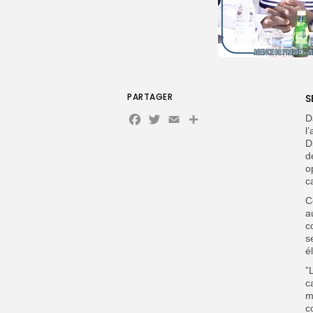
PARTAGER
S
Facebook
Twitter
Email
Partager
D
l
D
d
o
c
C
a
c
s
é
”
c
m
c