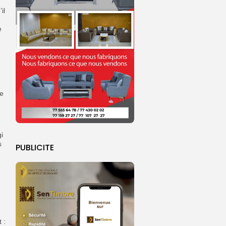
il
e
de
i
s
PUBLICITE
 :