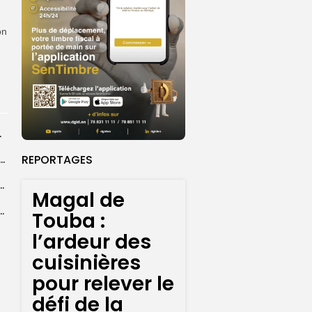
on
rprend encore...
REPORTAGES
dans les coulisses de la restauration de la presse...
 la CEDEAO adopte son plan d’actions stratégiques...
Magal de
ba : La CSU au plus près des pèlerins
Touba :
l’ardeur des
cuisinières
pour relever le
défi de la