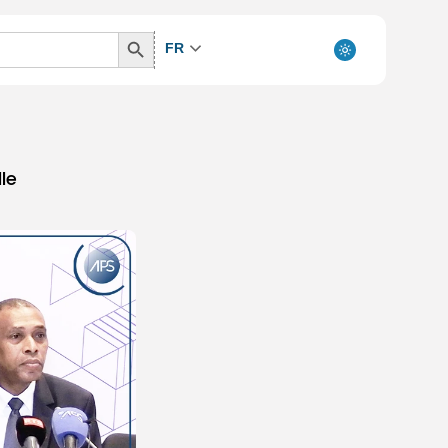
Search
FR
Button
le