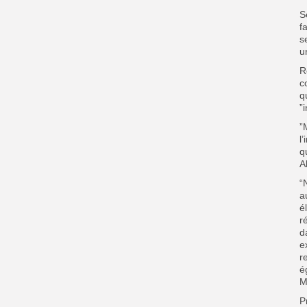
S
f
s
u
R
c
q
”
”
l
q
A
“
a
é
r
d
e
r
é
M
P