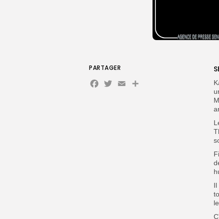
PARTAGER
S
Facebook
Twitter
Email
Partager
K
u
M
a
L
T
s
F
d
h
I
t
l
C