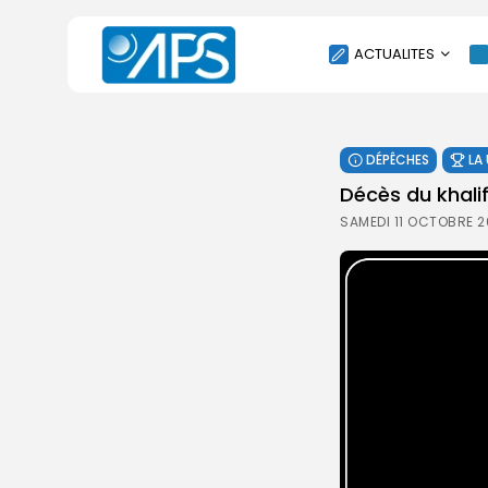
ACTUALITES
POLITIQUE
DÉPÊCHES
LA
SOCIÉTÉ
Décès du khalif
ÉCONOMIE
SAMEDI 11 OCTOBRE 2
CULTURE
SPORT
ENVIRONNEMENT
INTERNATIONAL
AGENDA
SANTE