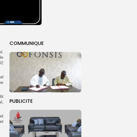
COMMUNIQUE
l,
de
82
al
ue
it
PUBLICITE
l,
it
et