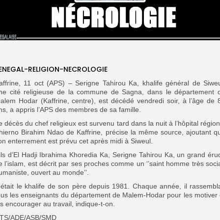
ENEGAL-RELIGION-NECROLOGIE
affrine, 11 oct (APS) – Serigne Tahirou Ka, khalife général de Siweu
ne cité religieuse de la commune de Sagna, dans le département 
alem Hodar (Kaffrine, centre), est décédé vendredi soir, à l’âge de 
ns, a appris l’APS des membres de sa famille.
e décès du chef religieux est survenu tard dans la nuit à l’hôpital région
hierno Birahim Ndao de Kaffrine, précise la même source, ajoutant q
on enterrement est prévu cet après midi à Siweul.
ils d’El Hadji Ibrahima Khoredia Ka, Serigne Tahirou Ka, un grand érud
e l’islam, est décrit par ses proches comme un ‘’saint homme très socia
umaniste, ouvert au monde’’.
l était le khalife de son père depuis 1981. Chaque année, il rassembla
ous les enseignants du département de Malem-Hodar pour les motiver 
es encourager au travail, indique-t-on.
TS/ADE/ASB/SMD