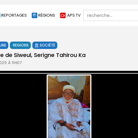
Search
REPORTAGES
RÉGIONS
APS TV
for:
 UNE
REGIONS
SOCIÉTÉ
e de Siweul, Serigne Tahirou Ka
025 À 11H07