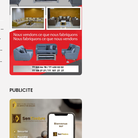
Grand Magal 2026 : un colloque met en lumière la portée universelle...
rprend encore...
dans les coulisses de la restauration de la presse...
 la CEDEAO adopte son plan d’actions stratégiques...
PUBLICITE