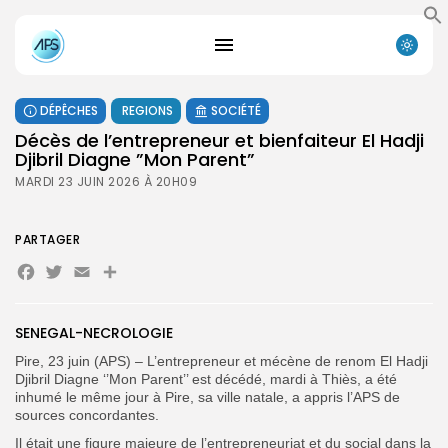
DÉPÊCHES
REGIONS
SOCIÉTÉ
Décès de l’entrepreneur et bienfaiteur El Hadji
Djibril Diagne ”Mon Parent”
MARDI 23 JUIN 2026 À 20H09
PARTAGER
Facebook
Twitter
Email
Partager
SENEGAL-NECROLOGIE
Pire, 23 juin (APS) – L’entrepreneur et mécène de renom El Hadji
Djibril Diagne ‘’Mon Parent’’ est décédé, mardi à Thiès, a été
inhumé le même jour à Pire, sa ville natale, a appris l’APS de
sources concordantes.
Il était une figure majeure de l’entrepreneuriat et du social dans la