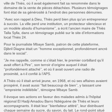
ville de Thiès, où il avait également fait sa renommée dans le
domaine de la vente de pièces détachées.
Plusieurs témoignages
font état de sa générosité à l’endroit des personnes démunies.
Search
Search
for:
”Avec son rappel à Dieu, Thiès perd bien plus qu’un entrepreneur
Button
à succès. La ville perd une institution, un protecteur silencieux et
un modèle absolu d’humanisme’’, a écrit l’ancien maire de Thiès
FR
Talla Sylla, dans un témoignage publié sur le site d’informations
local Thiès 24.
Pour le journaliste Mbaye Samb, patron de cette plateforme,
Djibril Diagne était un ‘’homme exceptionnel, profondément ancré
dans le social’’.
”Je me rappelle, comme si c’était hier, le premier corbillard qu’il
avait offert à Pire’’, son terroir d’origine auquel il était
‘’profondément attaché’’, et où il avait ouvert une radio de
proximité, a-t-il confié à l’APS.
A Thiès où il était arrivé jeune, en 1968, et où ses affaires avaient
prospéré, il avait aussi ‘’fait beaucoup de bien’’, y laissant une
‘’empreinte indélébile’’, témoigne Mbaye Samb.
Il évoque ses actions en faveur des malades admis à l’hôpital
régional El Hadji Amadou Barro Ndiéguène de Thiès et leurs
accompagnants. Il était leur ‘’bienfaiteur attitré’’, leur distribuant
chaque semaine du sucre, du savon, du lait. Le rond-point situé