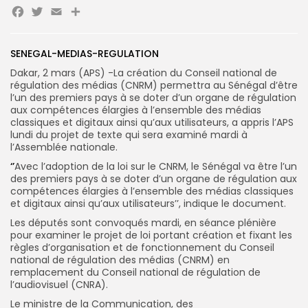
Facebook
Twitter
Email
Partager
Search
Search
for:
Button
SENEGAL-MEDIAS-REGULATION
Dakar, 2 mars (APS) -La création du Conseil national de
FR
régulation des médias (CNRM) permettra au Sénégal d’être
l’un des premiers pays à se doter d’un organe de régulation
aux compétences élargies à l’ensemble des médias
classiques et digitaux ainsi qu’aux utilisateurs, a appris l’APS
lundi du projet de texte qui sera examiné mardi à
l’Assemblée nationale.
‘’
Avec l’adoption de la loi sur le CNRM, le Sénégal va être l’un
des premiers pays à se doter d’un organe de régulation aux
compétences élargies à l’ensemble des médias classiques
et digitaux ainsi qu’aux utilisateurs’’, indique le document.
Les députés sont convoqués mardi, en séance plénière
pour examiner le projet de loi portant création et fixant les
règles d’organisation et de fonctionnement du Conseil
national de régulation des médias (CNRM) en
remplacement du Conseil national de régulation de
l’audiovisuel (CNRA).
Le ministre de la Communication, des