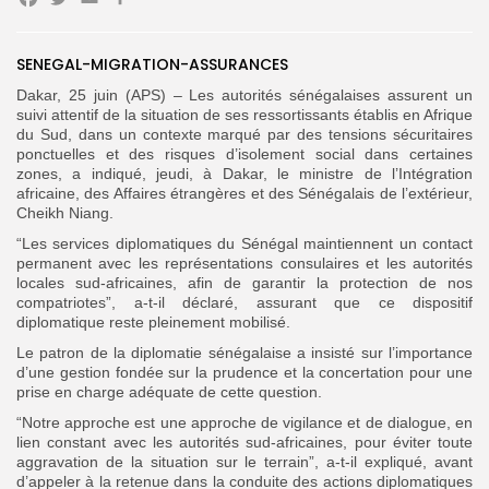
Facebook
Twitter
Email
Partager
Search
Search
SENEGAL-MIGRATION-ASSURANCES
for:
Button
Dakar, 25 juin (APS) – Les autorités sénégalaises assurent un
suivi attentif de la situation de ses ressortissants établis en Afrique
FR
du Sud, dans un contexte marqué par des tensions sécuritaires
ponctuelles et des risques d’isolement social dans certaines
zones, a indiqué, jeudi, à Dakar, le ministre de l’Intégration
africaine, des Affaires étrangères et des Sénégalais de l’extérieur,
Cheikh Niang.
“Les services diplomatiques du Sénégal maintiennent un contact
permanent avec les représentations consulaires et les autorités
locales sud-africaines, afin de garantir la protection de nos
compatriotes”, a-t-il déclaré
,
assurant que ce dispositif
diplomatique reste pleinement mobilisé.
Le patron de la diplomatie sénégalaise a insisté sur l’importance
d’une gestion fondée sur la prudence et la concertation pour une
prise en charge adéquate de cette question.
“Notre approche est une approche de vigilance et de dialogue, en
lien constant avec les autorités sud-africaines, pour éviter toute
aggravation de la situation sur le terrain”, a-t-il expliqué, avant
d’appeler à la retenue dans la conduite des actions diplomatiques