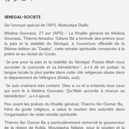
Facebook
Twitter
Email
Partager
SENEGAL-SOCIETE
Search
Search
for:
De l’envoyé spécial de l’APS, Abdoulaye Diallo
Button
Médina Gounass, 27 avr (APS) – Le Khalife général de Médina
FR
Gounass, Thierno Amadou Tidiane Bâ a formulé des prières pour
la paix et la stabilité du Sénégal, à l’ouverture officielle de la
84éme édition du ”Daaka”, cette retraite spirituelle consacrée à la
prière et au récital du Coran.
‘’Je prie pour la paix et la stabilité du Sénégal. Puisse Allah nous
accorder la concorde et sa bénédiction’’, a-t-il dit en pulaar, la
langue locale la plus parlée dans cette cité religieuse située dans
le département de Vélingara (Kolda, sud).
‘’Je suis vraiment très content. Dieu a vu et a entendu tous ceux
qui sont là à Médina Gounass. Qu’Allah accorde à chacun sa
bénédiction’’, a-t-il ajouté.
Peu avant les prières du Khalife général, Thierno Ibn Oumar Ba,
frère du guide religieux, a salué le soutien des autorités dans
l’organisation de cette retraite spirituelle.
Thierno Ibn Oumar Ba a particulièrement remercié le gouverneur
de la région de Kolda, Moustapha Ndiaye, pour le soutien et la