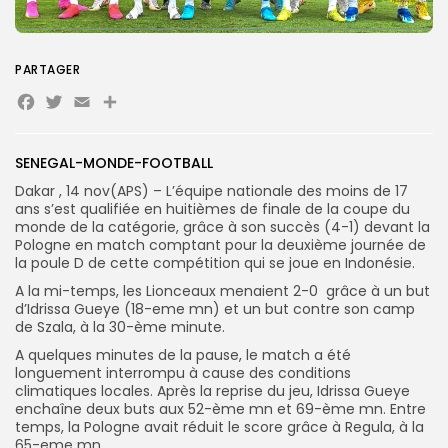
Search
Search
for:
Button
PARTAGER
Facebook
Twitter
Email
Partager
FR
SENEGAL-MONDE-FOOTBALL
Dakar , 14 nov(APS) – L’équipe nationale des moins de 17
ans s’est qualifiée en huitièmes de finale de la coupe du
monde de la catégorie, grâce à son succès (4-1) devant la
Pologne en match comptant pour la deuxième journée de
la poule D de cette compétition qui se joue en Indonésie.
A la mi-temps, les Lionceaux menaient 2-0 grâce à un but
d’Idrissa Gueye (18-eme mn) et un but contre son camp
de Szala, à la 30-ème minute.
A quelques minutes de la pause, le match a été
longuement interrompu à cause des conditions
climatiques locales. Après la reprise du jeu, Idrissa Gueye
enchaîne deux buts aux 52-ème mn et 69-ème mn. Entre
temps, la Pologne avait réduit le score grâce à Regula, à la
65-eme mn.