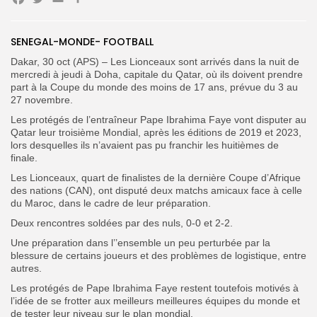
Facebook
Twitter
Email
SENEGAL-MONDE- FOOTBALL
Search
Search
for:
Dakar, 30 oct (APS) – Les Lionceaux sont arrivés dans la nuit de
Button
mercredi à jeudi à Doha, capitale du Qatar, où ils doivent prendre
part à la Coupe du monde des moins de 17 ans, prévue du 3 au
FR
27 novembre.
Les protégés de l’entraîneur Pape Ibrahima Faye vont disputer au
Qatar leur troisième Mondial, après les éditions de 2019 et 2023,
lors desquelles ils n’avaient pas pu franchir les huitièmes de
finale.
Les Lionceaux, quart de finalistes de la dernière Coupe d’Afrique
des nations (CAN), ont disputé deux matchs amicaux face à celle
du Maroc, dans le cadre de leur préparation.
Deux rencontres soldées par des nuls, 0-0 et 2-2.
Une préparation dans l’’ensemble un peu perturbée par la
blessure de certains joueurs et des problèmes de logistique, entre
autres.
Les protégés de Pape Ibrahima Faye restent toutefois motivés à
l’idée de se frotter aux meilleurs meilleures équipes du monde et
de tester leur niveau sur le plan mondial.