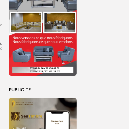
me
e,
né
PUBLICITE