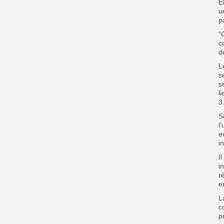
E
u
p
“
c
d
L
s
s
l
3
S
l
e
i
I
i
r
e
L
c
p