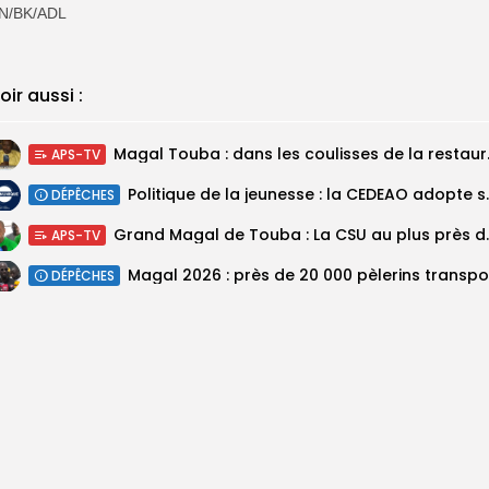
N/BK/ADL
oir aussi :
Magal Touba : 
APS-TV
Politique de la jeunesse :
DÉPÊCHES
Grand Magal de Tou
APS-TV
DÉPÊCHES