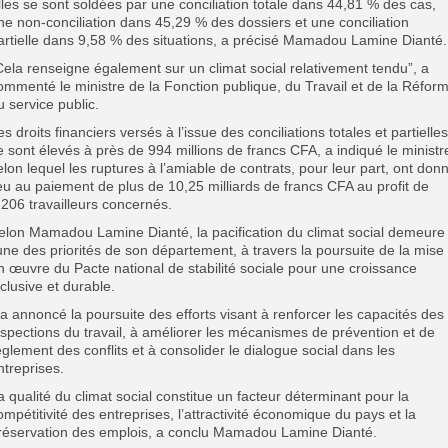
lles se sont soldées par une conciliation totale dans 44,81 % des cas,
ne non-conciliation dans 45,29 % des dossiers et une conciliation
artielle dans 9,58 % des situations, a précisé Mamadou Lamine Dianté.
Cela renseigne également sur un climat social relativement tendu”, a
ommenté le ministre de la Fonction publique, du Travail et de la Réfor
u service public.
es droits financiers versés à l’issue des conciliations totales et partielles
e sont élevés à près de 994 millions de francs CFA, a indiqué le ministr
elon lequel les ruptures à l’amiable de contrats, pour leur part, ont don
ieu au paiement de plus de 10,25 milliards de francs CFA au profit de
.206 travailleurs concernés.
elon Mamadou Lamine Dianté, la pacification du climat social demeure
’une des priorités de son département, à travers la poursuite de la mise
n œuvre du Pacte national de stabilité sociale pour une croissance
nclusive et durable.
l a annoncé la poursuite des efforts visant à renforcer les capacités des
nspections du travail, à améliorer les mécanismes de prévention et de
èglement des conflits et à consolider le dialogue social dans les
ntreprises.
a qualité du climat social constitue un facteur déterminant pour la
ompétitivité des entreprises, l’attractivité économique du pays et la
réservation des emplois, a conclu Mamadou Lamine Dianté.