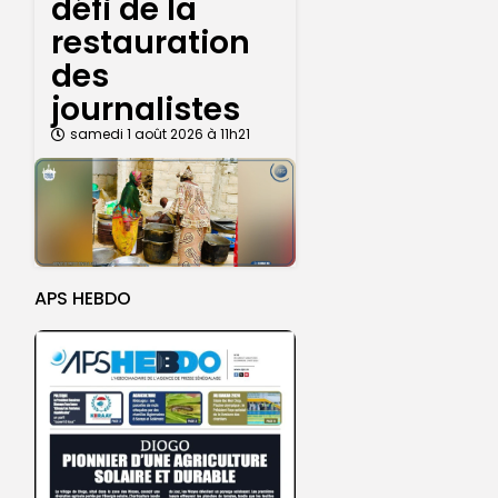
défi de la
restauration
des
journalistes
samedi 1 août 2026 à 11h21
APS HEBDO