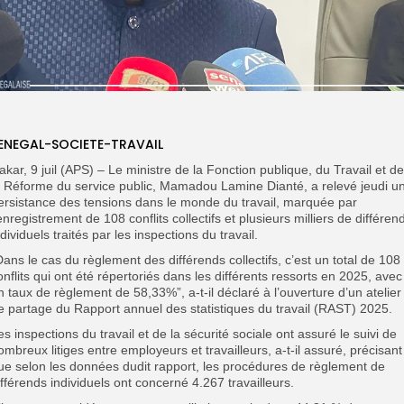
ENEGAL-SOCIETE-TRAVAIL
akar, 9 juil (APS) – Le ministre de la Fonction publique, du Travail et de
a Réforme du service public, Mamadou Lamine Dianté, a relevé jeudi u
ersistance des tensions dans le monde du travail, marquée par
’enregistrement de 108 conflits collectifs et plusieurs milliers de différen
ndividuels traités par les inspections du travail.
Dans le cas du règlement des différends collectifs, c’est un total de 108
onflits qui ont été répertoriés dans les différents ressorts en 2025, avec
n taux de règlement de 58,33%”, a-t-il déclaré à l’ouverture d’un atelier
e partage du Rapport annuel des statistiques du travail (RAST) 2025.
es inspections du travail et de la sécurité sociale ont assuré le suivi de
ombreux litiges entre employeurs et travailleurs, a-t-il assuré, précisant
ue selon les données dudit rapport, les procédures de règlement de
ifférends individuels ont concerné 4.267 travailleurs.