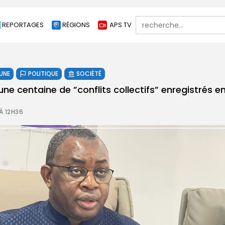
Search
REPORTAGES
RÉGIONS
APS TV
for:
 UNE
POLITIQUE
SOCIÉTÉ
 une centaine de ”conflits collectifs” enregistrés e
 À 12H36