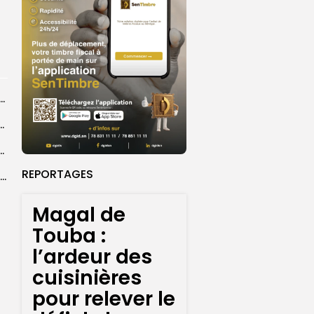
dans les coulisses de la restauration de la presse...
 la CEDEAO adopte son plan d’actions stratégiques...
ba : La CSU au plus près des pèlerins
REPORTAGES
Magal 2026 : près de 20 000 pèlerins transportés vers Touba en...
Magal de
Touba :
l’ardeur des
cuisinières
pour relever le