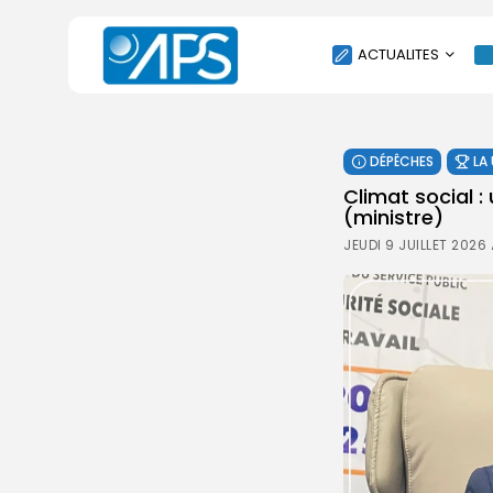
ACTUALITES
POLITIQUE
DÉPÊCHES
LA
SOCIÉTÉ
Climat social :
ÉCONOMIE
(ministre)
CULTURE
JEUDI 9 JUILLET 2026
SPORT
ENVIRONNEMENT
INTERNATIONAL
AGENDA
SANTE