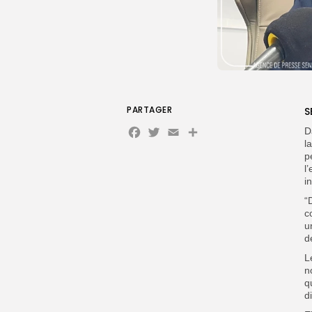
PARTAGER
S
Facebook
Twitter
Email
D
l
p
l
i
“
c
u
d
L
n
q
d