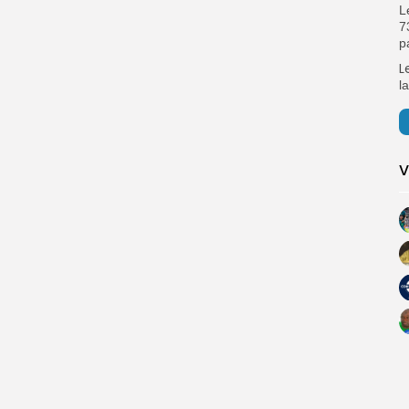
L
7
p
L
l
V