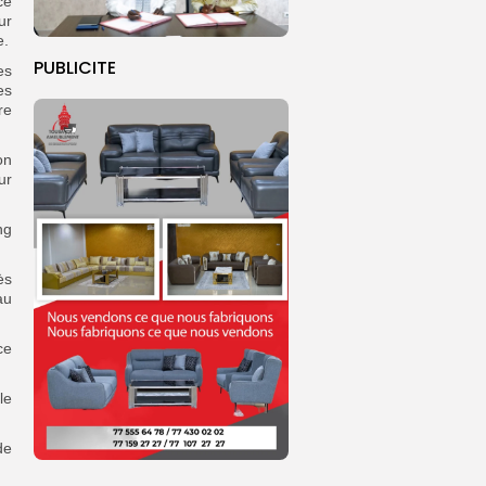
ce
ur
e.
PUBLICITE
es
es
re
on
ur
ng
ès
au
ce
le
de