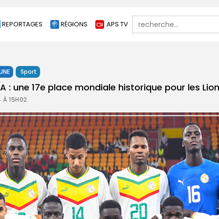
Search
REPORTAGES
RÉGIONS
APS TV
for:
 UNE
Sport
A : une 17e place mondiale historique pour les Lio
4 À 15H02