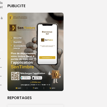
la
PUBLICITE
et
 à
rprend encore...
dans les coulisses de la restauration de la presse...
 la CEDEAO adopte son plan d’actions stratégiques...
ba : La CSU au plus près des pèlerins
REPORTAGES