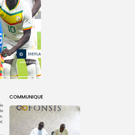
COMMUNIQUE
le
de
e,
l,