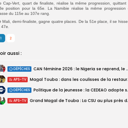
e Cap-Vert, quart de finaliste, réalise la même progression, quittant 
3e position pour la 65e. La Namibie réalise la même progression 
asse du 115e au 107e rang.
e
Mali, demi-finaliste, gagne quatre places. De la 51e place, il se hisse
a 47e.
1
2
oir aussi :
‎CAN féminine 2026 : le Nigeria se reprend, le Malawi su
DÉPÊCHES
Magal Touba : 
APS-TV
Politique de la jeunesse :
DÉPÊCHES
Grand Magal de Tou
APS-TV