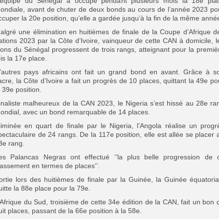
’équipe du Sénégal a occupé pendant plusieurs mois la 18e pla
ondiale, avant de chuter de deux bonds au cours de l’année 2023 po
ccuper la 20e position, qu’elle a gardée jusqu’à la fin de la même anné
algré une élimination en huitièmes de finale de la Coupe d’Afrique d
ations 2023 par la Côte d’Ivoire, vainqueur de cette CAN à domicile, l
ions du Sénégal progressent de trois rangs, atteignant pour la premiè
ois la 17e place.
’autres pays africains ont fait un grand bond en avant. Grâce à s
acre, la Côte d’Ivoire a fait un progrès de 10 places, quittant la 49e po
a 39e position.
inaliste malheureux de la CAN 2023, le Nigeria s’est hissé au 28e ra
ondial, avec un bond remarquable de 14 places.
liminée en quart de finale par le Nigeria, l’Angola réalise un progr
pectaculaire de 24 rangs. De la 117e position, elle est allée se placer 
3e rang.
es Palancas Negras ont effectué ‘’la plus belle progression de 
lassement en termes de places’’.
ortie lors des huitièmes de finale par la Guinée, la Guinée équatoria
uitte la 88e place pour la 79e.
’Afrique du Sud, troisième de cette 34e édition de la CAN, fait un bon 
uit places, passant de la 66e position à la 58e.