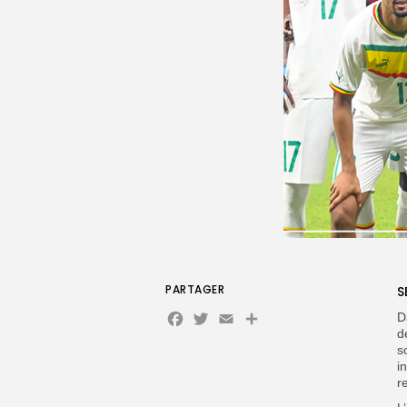
PARTAGER
S
Facebook
Twitter
Email
Partager
D
d
s
i
r