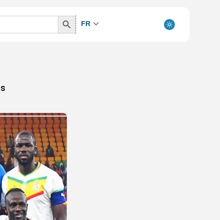
Search
FR
Button
ns