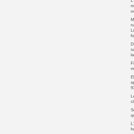
L
m
o
M
n
L
f
D
s
l
F
m
E
s
9
L
c
S
q
L
h