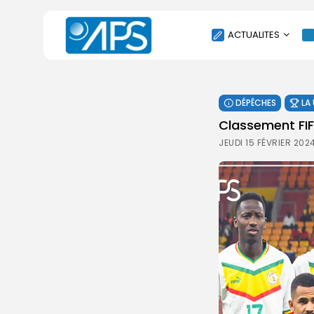
ACTUALITES
POLITIQUE
DÉPÊCHES
LA
SOCIÉTÉ
Classement FIF
ÉCONOMIE
JEUDI 15 FÉVRIER 202
CULTURE
SPORT
ENVIRONNEMENT
INTERNATIONAL
AGENDA
SANTE