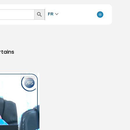
Search
FR
Button
rtains