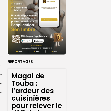
REPORTAGES
rprend encore...
dans les coulisses de la restauration de la presse...
Magal de
Touba :
 la CEDEAO adopte son plan d’actions stratégiques...
l’ardeur des
ba : La CSU au plus près des pèlerins
cuisinières
pour relever le