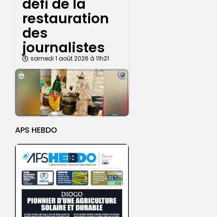
défi de la
restauration
des
journalistes
samedi 1 août 2026 à 11h21
APS HEBDO