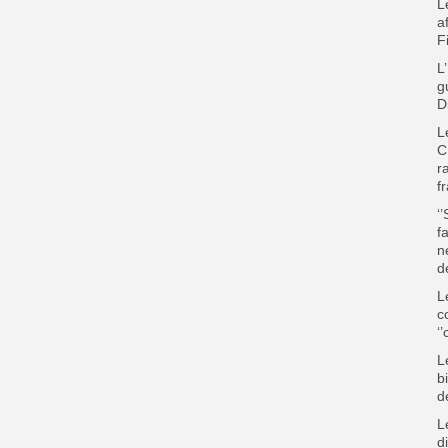
L
a
F
L
g
D
L
C
r
f
‘
f
n
d
L
c
‘
L
b
d
L
d