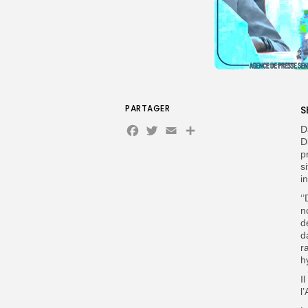
PARTAGER
S
Facebook
Twitter
Email
D
D
p
s
i
‘
n
d
d
r
h
I
l