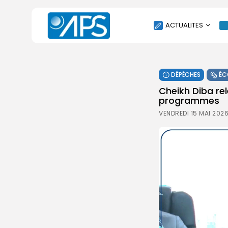
ACTUALITES
POLITIQUE
DÉPÊCHES
ÉC
SOCIÉTÉ
Cheikh Diba rel
ÉCONOMIE
programmes
CULTURE
VENDREDI 15 MAI 2026
SPORT
ENVIRONNEMENT
INTERNATIONAL
AGENDA
SANTE