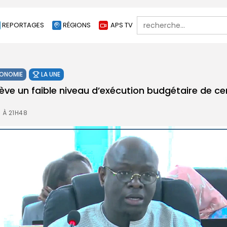
Search
REPORTAGES
RÉGIONS
APS TV
for:
ONOMIE
LA UNE
ève un faible niveau d’exécution budgétaire de ce
 À 21H48