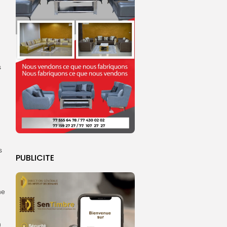
s
s
PUBLICITE
ne
n