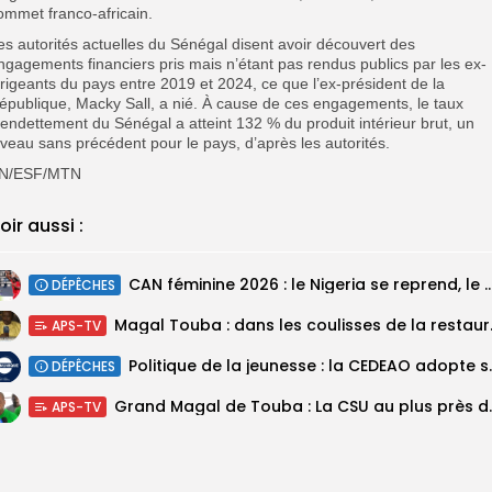
ommet franco-africain.
es autorités actuelles du Sénégal disent avoir découvert des
ngagements financiers pris mais n’étant pas rendus publics par les ex-
irigeants du pays entre 2019 et 2024, ce que l’ex-président de la
épublique, Macky Sall, a nié. À cause de ces engagements, le taux
’endettement du Sénégal a atteint 132 % du produit intérieur brut, un
iveau sans précédent pour le pays, d’après les autorités.
N/ESF/MTN
oir aussi :
‎CAN féminine 2026 : le Nigeria se reprend, le Malawi su
DÉPÊCHES
Magal Touba : 
APS-TV
Politique de la jeunesse :
DÉPÊCHES
Grand Magal de Tou
APS-TV