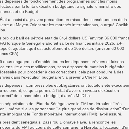
es dépenses de fonctionnement des programmes sont les moins
ffectées par la lente exécution budgétaire, a signalé le ministre des
inances et du Budget.
’État a choisi d’agir avec précaution en raison des conséquences de la
uerre au Moyen-Orient sur les marchés internationaux, a argué Cheikh
iba.
e prix du baril de pétrole était de 64,4 dollars US (environ 36 000 franc
FA) lorsque le Sénégal élaborait sa loi de finances initiale 2026, a-t-il
appelé, ajoutant qu’il est actuellement de 105 dollars (environ 60 000
rancs CFA).
’Si nous engageons d’emblée toutes les dépenses prévues et faisons
ace ensuite à ces modifications, sans disposer du matelas budgétaire
écessaire pour procéder à des corrections, cela peut conduire à des
érives dans l’exécution budgétaire’’, a prévenu Cheikh Diba.
es dépenses incompressibles et obligatoires ont toutefois été exécutée
orrectement, ce qui a permis à l’État d’avoir un niveau d’exécution
’correct’’ de l’ensemble du budget, d’après M. Diba.
es négociations de l’État du Sénégal avec le FMI se déroulent ‘’très
ien’’, même si elles portent sur ‘’le plus grand cas de dissimulation’’ d’u
ette impliquant le Fonds monétaire international (FMI), a-t-il assuré.
e président sénégalais, Bassirou Diomaye Faye, a rencontré les
irigeants du FMI au cours de cette semaine, à Nairobi, à l’occasion d’u