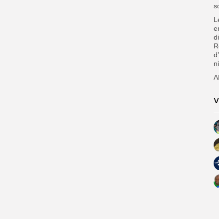
s
L
e
d
R
d
n
A
V