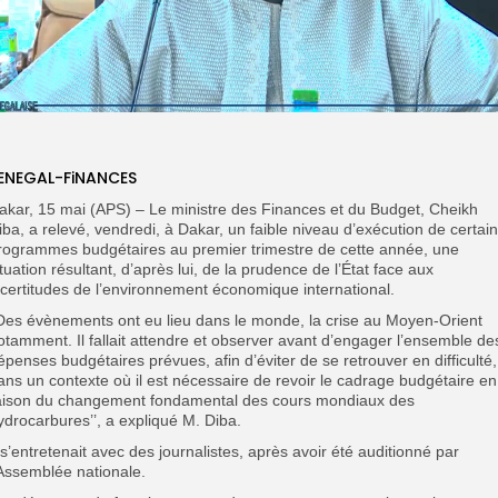
ENEGAL-FiNANCES
akar, 15 mai (APS) – Le ministre des Finances et du Budget, Cheikh
iba, a relevé, vendredi, à Dakar, un faible niveau d’exécution de certai
rogrammes budgétaires au premier trimestre de cette année, une
ituation résultant, d’après lui, de la prudence de l’État face aux
ncertitudes de l’environnement économique international.
’Des évènements ont eu lieu dans le monde, la crise au Moyen-Orient
otamment. Il fallait attendre et observer avant d’engager l’ensemble de
épenses budgétaires prévues, afin d’éviter de se retrouver en difficulté,
ans un contexte où il est nécessaire de revoir le cadrage budgétaire en
aison du changement fondamental des cours mondiaux des
ydrocarbures’’, a expliqué M. Diba.
l s’entretenait avec des journalistes, après avoir été auditionné par
’Assemblée nationale.