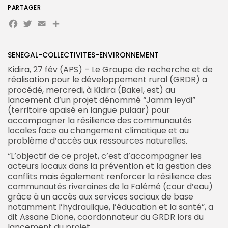
PARTAGER
Facebook
Twitter
Email
Partager
Search
Search
SENEGAL-COLLECTIVITES-ENVIRONNEMENT
for:
Button
Kidira, 27 fév (APS) – Le Groupe de recherche et de
FR
réalisation pour le développement rural (GRDR) a
procédé, mercredi, à Kidira (Bakel, est) au
lancement d’un projet dénommé “Jamm leydi”
(territoire apaisé en langue pulaar) pour
accompagner la résilience des communautés
locales face au changement climatique et au
problème d’accès aux ressources naturelles.
“L’objectif de ce projet, c’est d’accompagner les
acteurs locaux dans la prévention et la gestion des
conflits mais également renforcer la résilience des
communautés riveraines de la Falémé (cour d’eau)
grâce à un accès aux services sociaux de base
notamment l’hydraulique, l’éducation et la santé”, a
dit Assane Dione, coordonnateur du GRDR lors du
lancement du projet.