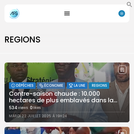
REGIONS
DÉPÊCHES
ÉCONOMIE
LA UNE
REGIONS
Contre-saison chaude : 10.000
hectares de plus emblavés dans la...
534
0
views
likes
MARDI 22 JUILLET 2025 À 19H24
Search
Search
for:
Button
FR