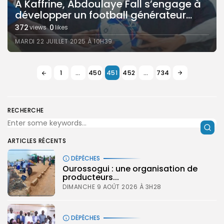
A Kaffrine, Abdoulaye Fall s’engage à
développer un football générateur...
372
0
views
likes
MARDI 22 JUILLET 2025 À 10H39
1
…
450
451
452
…
734
RECHERCHE
ARTICLES RÉCENTS
DÉPÊCHES
Ourossogui : une organisation de
producteurs...
DIMANCHE 9 AOÛT 2026 À 3H28
DÉPÊCHES