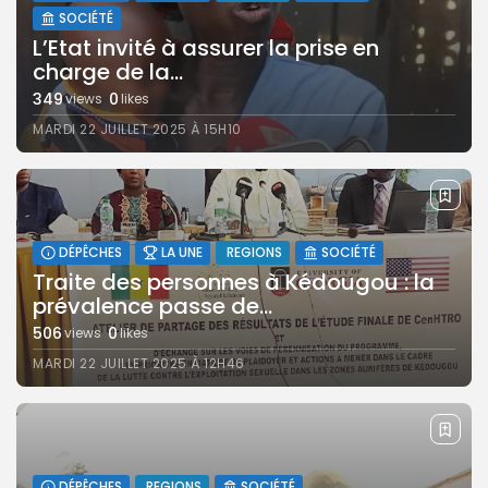
SOCIÉTÉ
L’Etat invité à assurer la prise en
charge de la...
349
0
views
likes
MARDI 22 JUILLET 2025 À 15H10
DÉPÊCHES
LA UNE
REGIONS
SOCIÉTÉ
Traite des personnes à Kédougou : la
prévalence passe de...
506
0
views
likes
MARDI 22 JUILLET 2025 À 12H46
DÉPÊCHES
REGIONS
SOCIÉTÉ