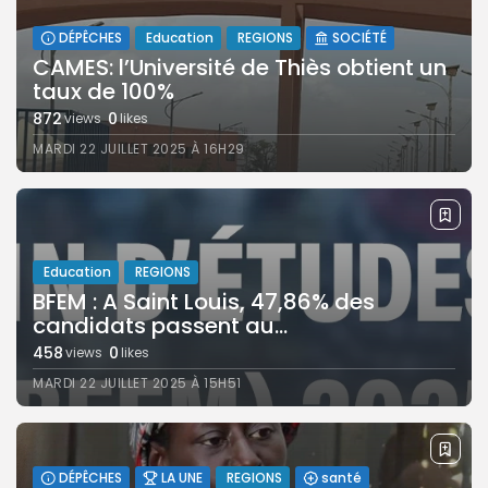
DÉPÊCHES
Education
REGIONS
SOCIÉTÉ
CAMES: l’Université de Thiès obtient un
taux de 100%
872
0
views
likes
MARDI 22 JUILLET 2025 À 16H29
Education
REGIONS
BFEM : A Saint Louis, 47,86% des
candidats passent au...
458
0
views
likes
MARDI 22 JUILLET 2025 À 15H51
DÉPÊCHES
LA UNE
REGIONS
santé