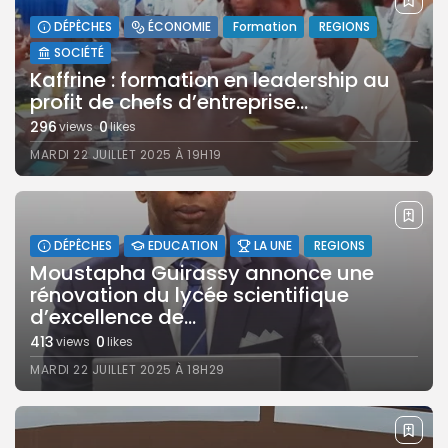
DÉPÊCHES
ÉCONOMIE
Formation
REGIONS
SOCIÉTÉ
Kaffrine : formation en leadership au
profit de chefs d’entreprise...
296
0
views
likes
MARDI 22 JUILLET 2025 À 19H19
DÉPÊCHES
EDUCATION
LA UNE
REGIONS
Moustapha Guirassy annonce une
rénovation du lycée scientifique
d’excellence de...
413
0
views
likes
MARDI 22 JUILLET 2025 À 18H29