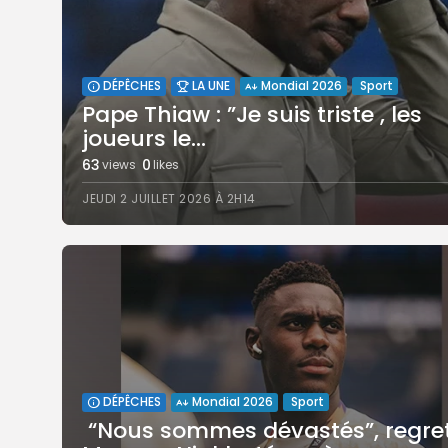
Sport
DÉPÊCHES
LA UNE
Mondial 2026
Pape Thiaw : ”Je suis triste , les
joueurs le...
63
0
views
likes
JEUDI 2 JUILLET 2026 À 2H14
Sport
DÉPÊCHES
Mondial 2026
‎ “Nous sommes dévastés”, regre