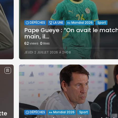
Sport
DÉPÊCHES
LA UNE
Mondial 2026
Pape Gueye : “On avait le matc
main, il...
62
0
views
likes
JEUDI 2 JUILLET 2026 À 2H08
tte
Sport
DÉPÊCHES
Mondial 2026