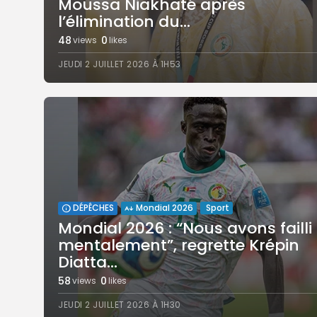
Moussa Niakhaté après
l’élimination du...
48
0
views
likes
JEUDI 2 JUILLET 2026 À 1H53
Sport
DÉPÊCHES
Mondial 2026
‎Mondial 2026 : “Nous avons failli
mentalement”, regrette Krépin
Diatta...
58
0
views
likes
JEUDI 2 JUILLET 2026 À 1H30