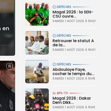
DÉPÊCHES
Magal 2026 : la SEN-
CSU ouvre...
SAMEDI 1 AOÛT 2026 À 16H25
h en
DÉPÊCHES
Retrouver le statut A
de la...
SAMEDI 1 AOÛT 2026 À 16H11
DÉPÊCHES
Abdoulaye Faye,
cocher le temps du...
SAMEDI 1 AOÛT 2026 À 15H50
APS-TV
Magal 2026 : Dakar
Dem Dikk...
SAMEDI 1 AOÛT 2026 À 15H01