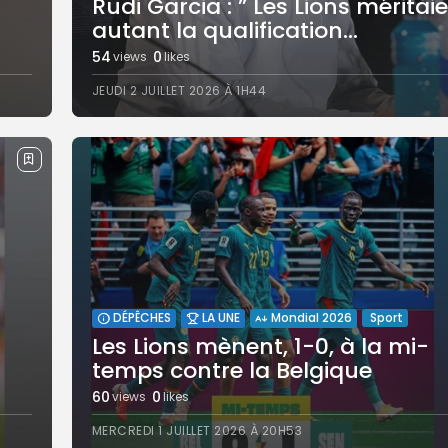
‎Rudi Garcia : ” Les Lions méritai
autant la qualification...
54
0
views
likes
JEUDI 2 JUILLET 2026 À 1H44
Sport
DÉPÊCHES
LA UNE
Mondial 2026
Les Lions mènent, 1-0, à la mi-
temps contre la Belgique
60
0
views
likes
MERCREDI 1 JUILLET 2026 À 20H53