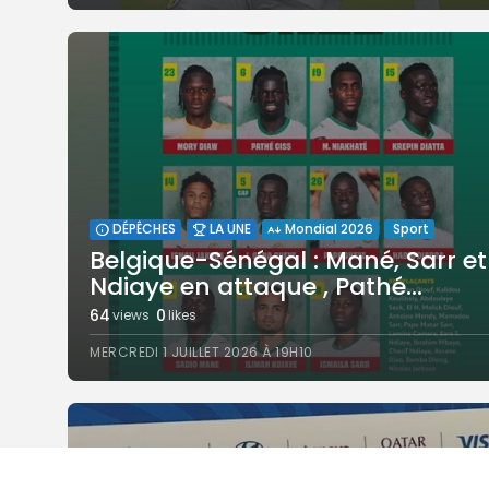
Sport
DÉPÊCHES
LA UNE
Mondial 2026
Belgique-Sénégal : Mané, Sarr et
Ndiaye en attaque , Pathé...
64
0
views
likes
MERCREDI 1 JUILLET 2026 À 19H10