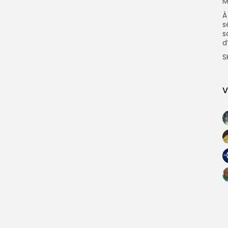
M
‎
s
s
d
S
V