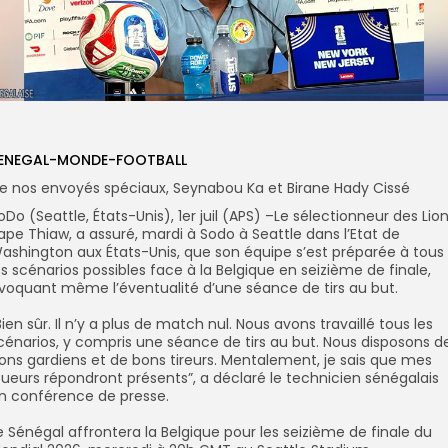
ENEGAL-MONDE-FOOTBALL
De nos envoyés spéciaux, Seynabou Ka et Birane Hady Cissé
oDo (Seattle, États-Unis), 1er juil (APS) –Le sélectionneur des Lion
ape Thiaw, a assuré, mardi à Sodo à Seattle dans l’Etat de
ashington aux États-Unis, que son équipe s’est préparée à tous
es scénarios possibles face à la Belgique en seizième de finale,
voquant même l’éventualité d’une séance de tirs au but.
‎”Bien sûr. Il n’y a plus de match nul. Nous avons travaillé tous les
cénarios, y compris une séance de tirs au but. Nous disposons d
ons gardiens et de bons tireurs. Mentalement, je sais que mes
oueurs répondront présents”, a déclaré le technicien sénégalais
n conférence de presse.
Le Sénégal affrontera la Belgique pour les seizième de finale du