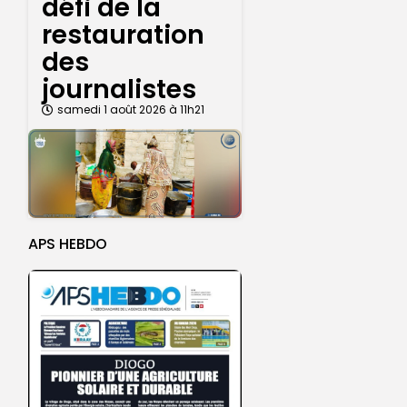
défi de la
restauration
des
journalistes
samedi 1 août 2026 à 11h21
APS HEBDO