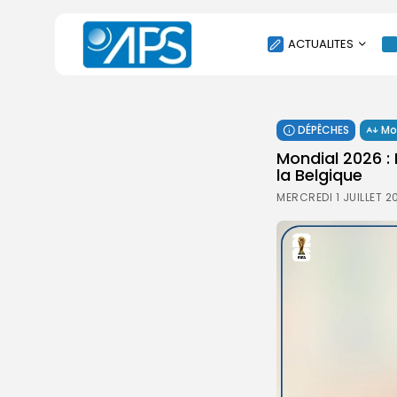
ACTUALITES
POLITIQUE
DÉPÊCHES
Mo
SOCIÉTÉ
‎Mondial 2026 
ÉCONOMIE
la Belgique
CULTURE
MERCREDI 1 JUILLET 2
SPORT
ENVIRONNEMENT
INTERNATIONAL
AGENDA
SANTE