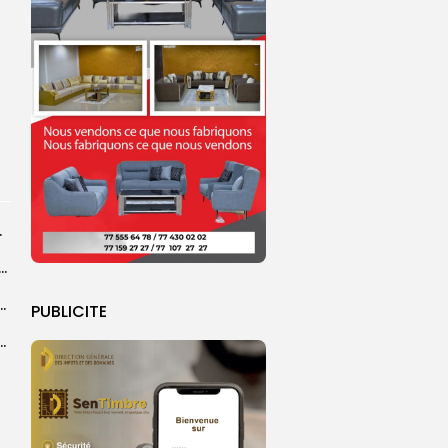
rprend encore...
dans les coulisses de la restauration de la presse...
 la CEDEAO adopte son plan d’actions stratégiques...
PUBLICITE
ba : La CSU au plus près des pèlerins