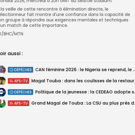
ondial 2026, mercredi à 20h GMT au Seattle Stadium.
À la veille de cette rencontre à élimination directe, le
électionneur fait montre d’une confiance dans la capacité de
on groupe à répondre aux exigences mentales et techniques
’un match de cette importance.‎
K/BHC/MTN
oir aussi :
‎CAN féminine 2026 : le Nigeria se reprend, le Malawi su
DÉPÊCHES
Magal Touba : 
APS-TV
Politique de la jeunesse :
DÉPÊCHES
Grand Magal de Tou
APS-TV