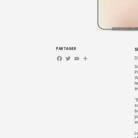
PARTAGER
S
Facebook
Twitter
Email
Partager
‎
S
P
W
l
é
‎
s
b
j
e
‎