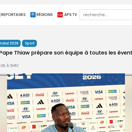
Search
REPORTAGES
RÉGIONS
APS TV
for:
ndial 2026
Sport
: Pape Thiaw prépare son équipe à toutes les évent
026 À 3H51