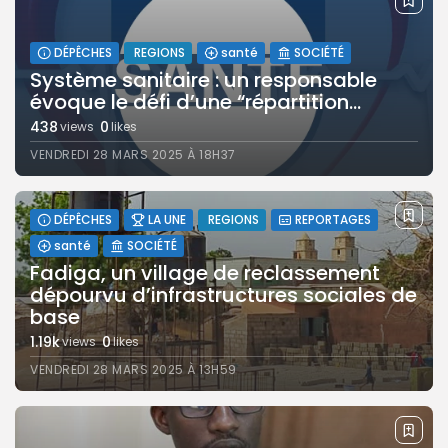
DÉPÊCHES
REGIONS
santé
SOCIÉTÉ
Système sanitaire : un responsable
évoque le défi d’une “répartition...
438
0
views
likes
VENDREDI 28 MARS 2025 À 18H37
DÉPÊCHES
LA UNE
REGIONS
REPORTAGES
santé
SOCIÉTÉ
Fadiga, un village de reclassement
dépourvu d’infrastructures sociales de
base
1.19k
0
views
likes
VENDREDI 28 MARS 2025 À 13H59