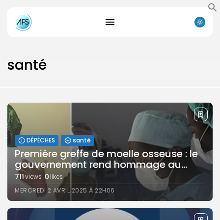
santé
DÉPÊCHES
santé
Première greffe de moelle osseuse : le
gouvernement rend hommage au...
711
0
views
likes
MERCREDI 2 AVRIL 2025 À 22H06
Search
Search
for:
Button
FR