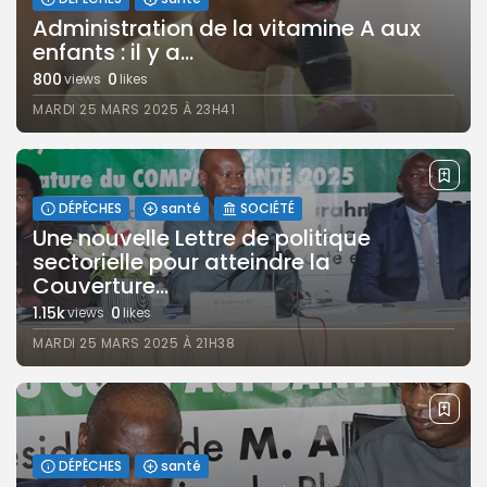
Administration de la vitamine A aux
enfants : il y a...
800
0
views
likes
MARDI 25 MARS 2025 À 23H41
DÉPÊCHES
santé
SOCIÉTÉ
Une nouvelle Lettre de politique
sectorielle pour atteindre la
Couverture...
1.15k
0
views
likes
MARDI 25 MARS 2025 À 21H38
DÉPÊCHES
santé