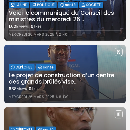
LA UNE
POLITIQUE
santé
SOCIÉTÉ
Voici le communiqué du Conseil des
ministres du mercredi 26...
1.62k
0
views
likes
MERCREDI 26 MARS 2025 À 21H01
DÉPÊCHES
santé
Le projet de construction d’un centre
des grands brûlés vise...
688
0
views
likes
MERCREDI 26 MARS 2025 À 8H39
DÉPÊCHES
santé