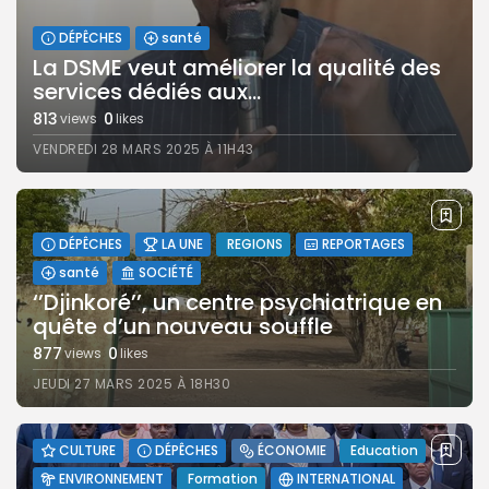
DÉPÊCHES
santé
La DSME veut améliorer la qualité des
services dédiés aux...
813
0
views
likes
VENDREDI 28 MARS 2025 À 11H43
DÉPÊCHES
LA UNE
REGIONS
REPORTAGES
santé
SOCIÉTÉ
‘’Djinkoré’’, un centre psychiatrique en
quête d’un nouveau souffle
877
0
views
likes
JEUDI 27 MARS 2025 À 18H30
CULTURE
DÉPÊCHES
ÉCONOMIE
Education
ENVIRONNEMENT
Formation
INTERNATIONAL