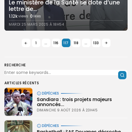
Le ministère de la Santé se dote d’une
lettre de...
1.12k
0
views
likes
MARDI 25 MARS 2025 À 18H54
1
…
116
117
118
…
133
RECHERCHE
ARTICLES RÉCENTS
DÉPÊCHES
Sandiara : trois projets majeurs
annoncés...
DIMANCHE 9 AOÛT 2026 À 23H45
DÉPÊCHES
‎Basketball : l’AS Douanes décroche