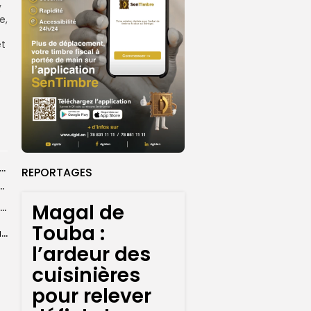
y
e,
et
s
agal 2026 : douze morts dans des accidents de la route...
REPORTAGES
a : 67 décès confirmés, retour en nombre des...
Magal de
Birame Ousmane Fall, alias Hamza : l’icône populaire du Grand Magal
Touba :
Magal de Touba : l’ardeur des cuisinières pour relever défi de la...
l’ardeur des
cuisinières
pour relever