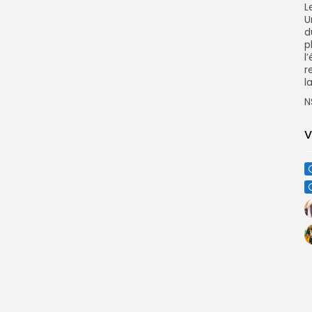
L
U
d
p
l
r
l
N
V