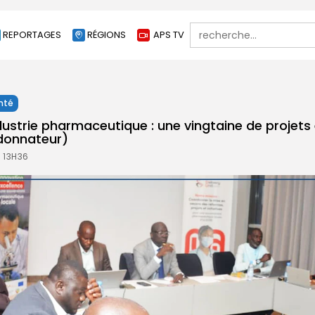
Search
REPORTAGES
RÉGIONS
APS TV
for:
nté
dustrie pharmaceutique : une vingtaine de projets
donnateur)
À 13H36