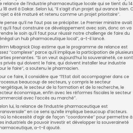
e relance de l’industrie pharmaceutique locale qui se tient du 14
u 18 avril à Dakar. Selon lui, ‘’il s’agit d’un projet qui avance bien. 
rojet a été maturé et retenu comme un projet prioritaire’’.
’Je pense qu’il ne faut pas se précipiter. Le Premier ministre avait
it qu’il faut construire ce développement avec soin, donc on va
rendre le soin qu’il faut pour réussir notre challenge de faire du
énégal un hub pharmaceutique local’’, a-t-il lancé.
érim Mbagnick Diop estime que le programme de relance est
ssez ‘’complexe’’ parce qu’il implique la participation de plusieur
arties prenantes. ‘’Si on veut aujourd’hui la souveraineté, ce sont
es privés qui doivent le faire, qui doivent installer leur industrie
our le faire’’, a soutenu le pharmacien.
our ce faire, il considère que ‘’l’Etat doit accompagner dans ce
rocessus beaucoup de secteurs, y compris le secteur
nergétique, le secteur de la formation et de la recherche, le
ecteur économique, enfin avec les réformes fiscales le secteur
ommercial avec l’accès au marché’’.
elon lui, la relance de l’industrie pharmaceutique est
’transversale’’ en ce sens qu’elle implique beaucoup d’acteurs.
’où la nécessité d’agir de façon ‘’coordonnée’’ pour permettre à
es industriels de pouvoir investir et développer la souveraineté
harmaceutique, a-t-il ajouté.