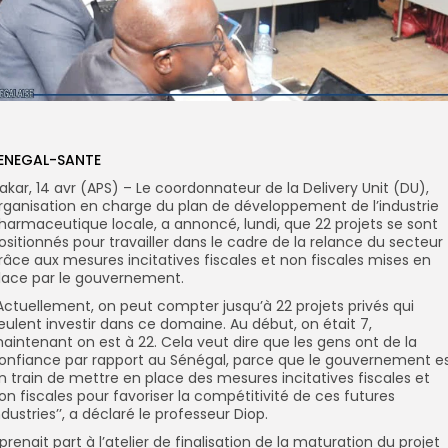
ENEGAL-SANTE
akar, 14 avr (APS) – Le coordonnateur de la Delivery Unit (DU),
rganisation en charge du plan de développement de l’industrie
harmaceutique locale, a annoncé, lundi, que 22 projets se sont
ositionnés pour travailler dans le cadre de la relance du secteur
râce aux mesures incitatives fiscales et non fiscales mises en
lace par le gouvernement.
’Actuellement, on peut compter jusqu’à 22 projets privés qui
eulent investir dans ce domaine. Au début, on était 7,
aintenant on est à 22. Cela veut dire que les gens ont de la
onfiance par rapport au Sénégal, parce que le gouvernement e
n train de mettre en place des mesures incitatives fiscales et
on fiscales pour favoriser la compétitivité de ces futures
ndustries’’, a déclaré le professeur Diop.
l prenait part à l’atelier de finalisation de la maturation du projet