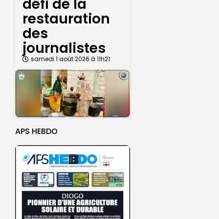
défi de la
restauration
des
journalistes
samedi 1 août 2026 à 11h21
APS HEBDO