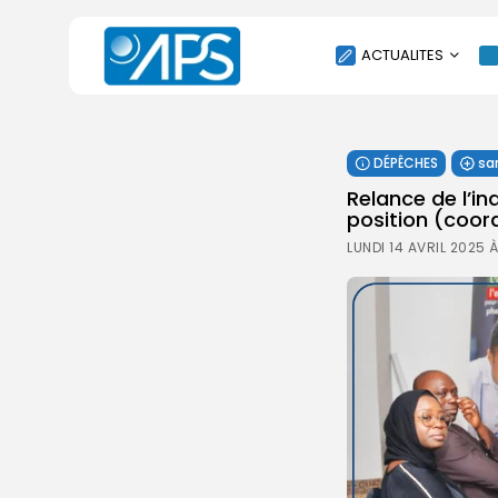
ACTUALITES
POLITIQUE
DÉPÊCHES
sa
SOCIÉTÉ
Relance de l’in
ÉCONOMIE
position (coor
CULTURE
LUNDI 14 AVRIL 2025 
SPORT
ENVIRONNEMENT
INTERNATIONAL
AGENDA
SANTE