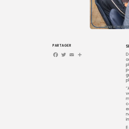
PARTAGER
S
Facebook
Twitter
Email
Partager
D
o
p
p
g
p
‘
v
m
c
e
n
i
I