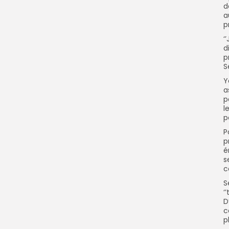
d
a
p
‘
d
p
S
Y
a
p
l
p
P
p
é
s
c
S
‘
D
c
p