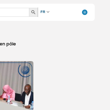
Search
FR
Button
 en pôle