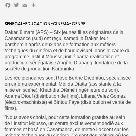
Facebook
Twitter
Email
Partager
SENEGAL-EDUCATION-CINEMA-GENRE
Dakar, 8 mars (APS) – Six jeunes filles originaires de la
Search
Casamance (sud) ont reçu, samedi à Dakar, leur
Search
for:
Button
parchemin après deux ans de formation aux métiers
techniques du cinéma et de l’audiovisuel, dans le cadre du
FR
programme Institut Mousso, initié par la réalisatrice et
productrice sénégalaise Angèle Diabang, fondatrice de la
société de production Karoninka.
Les récipiendaires sont Rose Berthe Diédhiou, spécialisée
en cinéma expérimental, Mélida Diatta (assistante à la
mise en scène), Khadidia Diémé (ingénieure du son),
Adama Diouf (distribution de films), Liliana Velez Gomez
(électro-machiniste) et Bintou Faye (distribution et vente de
films).
‎”Nous avons choisi, pour cette formation gratuite au sein
de l’Institut Mousso, un centre exclusivement dédié aux
femmes et basé en Casamance, de mettre l’accent sur les
métiers techniques du cinéma. Ce sont des métiers où les