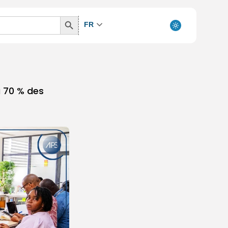
Search
FR
Button
à 70 % des