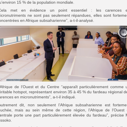
u’environ 15 % de la population mondiale.
Cela met en évidence un point essentiel : les carences 
icronutriments ne sont pas seulement répandues, elles sont forteme
oncentrées en Afrique subsaharienne”, a-t-il-analysé.
’Afrique de l’Ouest et du Centre “apparaît particulièrement comme 
éritable hotspot, représentant environ 35 à 45 % du fardeau régional d
arences en micronutriments”, a-t-il indiqué.
Autrement dit, non seulement l’Afrique subsaharienne est forteme
ouchée, mais au sein même de cette région, l’Afrique de l’Ouest 
entrale porte une part particulièrement élevée du fardeau”, précise 
issoko.