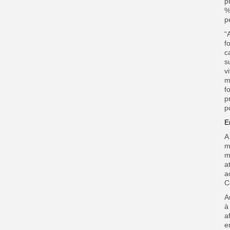
p
%
p
“
f
c
s
v
m
f
p
p
E
A
m
m
a
a
C
A
à
a
e