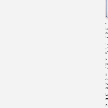
“
f
d
f
S
n
s
F
p
“
I
d
t
c
L
m
P