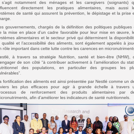
l s’agit notamment des ménages et les caregivers (soignants) q
nfluencent directement les pratiques alimentaires, mais aussi l
ystèmes de santé qui assurent la prévention, le dépistage et la prise 
harge.
es gouvernements, chargés de la définition des politiques publiques 
e la mise en place d’un cadre favorable pour leur mise en œuvre, l
ystèmes alimentaires et le secteur privé qui déterminent la disponibilit
a qualité et l’accessibilité des aliments, sont également appelés à jou
n rôle important dans cette lutte contre les carences en micronutriment
estlé, à travers sa stratégie Nutrition, santé et bien-être (NHW), d
’engager de son côté “à contribuer activement à l’amélioration du stat
utritionnel des populations, en particulier des groupes les pl
ulnérables”.
a fortification des aliments est ainsi présentée par Nestlé comme un d
eviers les plus efficaces pour agir à grande échelle à travers 
rocessus de renforcement des produits alimentaires par d
icronutriments, afin d’améliorer les indicateurs de santé nutritionnels.