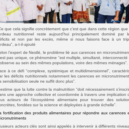
Ce que cela signifie concrètement que c’est que dans cette région que 
ardeau nutritionnel reste aujourd’hui principalement dominé par l
éficits et non par les excès, même si nous faisons face à un trip
ardeau”, a-t-il-ajouté
elon l’expert de Nestlé, le problème lié aux carences en micronutrimen
’est pas unique, ce phénomène “est multiple, simultané, interconnecté 
’observe au sein des mêmes populations, voire des mêmes ménages”.
ace à ce défi “complexe, systémique et multidimensionnel”, caractéri
ar les déficits nutritionnels notamment les carences en micronutriment
la sensibilisation seule ne suffit donc plus”.
l estime que la lutte contre la malnutrition “doit nécessairement s’inscri
ans une approche collective et coordonnée à travers une implication 
ous acteurs de l’écosystème alimentaire pour trouver des solutio
oncrètes, fondées sur la science et déployées à grande échelle”.
a fortification des produits alimentaires pour répondre aux carences 
icronutriments
lusieurs acteurs clés sont ainsi appelés à intervenir à différents niveau