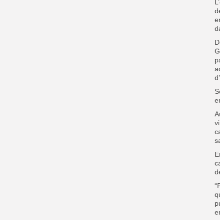
L
d
e
d
D
G
p
a
d
S
e
A
v
c
s
E
c
d
“
q
p
e