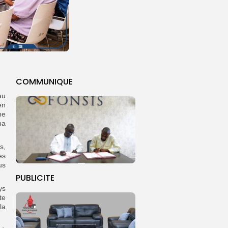
COMMUNIQUE
au
en
he
ma
s,
es
us
PUBLICITE
ys
te
la