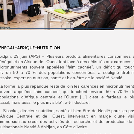
ENEGAL-AFRIQUE-NUTRITION
bidjan, 29 juin (APS) – Plusieurs produits alimentaires consommés 
énégal et en Afrique de l’Ouest font face à des défis liés aux carences 
icronutriments souvent appelées “faim cachée”, un déficit qui touc
nviron 50 à 70 % des populations concernées, a souligné Brehi
issoko, expert en nutrition, santé et bien-être de la société Nestlé.
La forme la plus répandue reste de loin les carences en micronutriment
ouvent appelées ‘faim cachée’, qui touchent environ 50 à 70 % d
opulations d’Afrique centrale et l’Ouest […] c’est le fardeau le pl
assif, mais aussi le plus invisible”, a-t-il déclaré.
. Sissoko, directeur nutrition, santé et bien-être de Nestlé pour les pa
’Afrique Centrale et de l’Ouest, intervenait en marge d’une visi
’immersion au cœur des activités de recherche et de production de 
ultinationale Nestlé à Abidjan, en Côte d’Ivoire.