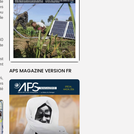
te
es
ou
le
40
te
st
nt
APS MAGAZINE VERSION FR
%,
es
té