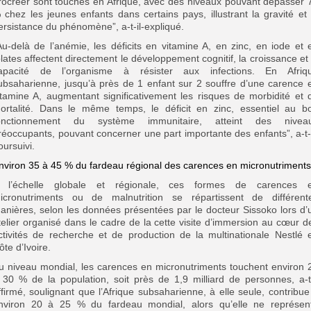
rocréer sont touchés en Afrique, avec des niveaux pouvant dépasser 
 chez les jeunes enfants dans certains pays, illustrant la gravité et 
ersistance du phénomène”, a-t-il-expliqué.
Au-delà de l’anémie, les déficits en vitamine A, en zinc, en iode et 
olates affectent directement le développement cognitif, la croissance et 
apacité de l’organisme à résister aux infections. En Afriq
ubsaharienne, jusqu’à près de 1 enfant sur 2 souffre d’une carence 
itamine A, augmentant significativement les risques de morbidité et 
ortalité. Dans le même temps, le déficit en zinc, essentiel au b
onctionnement du système immunitaire, atteint des nivea
réoccupants, pouvant concerner une part importante des enfants”, a-t-i
oursuivi.
nviron 35 à 45 % du fardeau régional des carences en micronutriments
 l’échelle globale et régionale, ces formes de carences 
icronutriments ou de malnutrition se répartissent de différent
anières, selon les données présentées par le docteur Sissoko lors d’
telier organisé dans le cadre de la cette visite d’immersion au cœur d
ctivités de recherche et de production de la multinationale Nestlé 
ôte d’Ivoire.
u niveau mondial, les carences en micronutriments touchent environ 
 30 % de la population, soit près de 1,9 milliard de personnes, a-t-
ffirmé, soulignant que l’Afrique subsaharienne, à elle seule, contribue
nviron 20 à 25 % du fardeau mondial, alors qu’elle ne représen