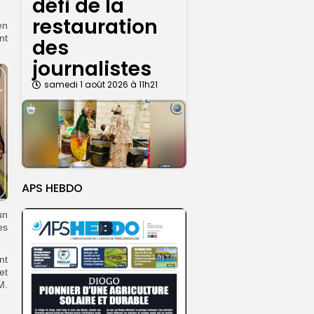
défi de la
restauration
en
nt
des
journalistes
samedi 1 août 2026 à 11h21
APS HEBDO
un
es
nt
et
M.