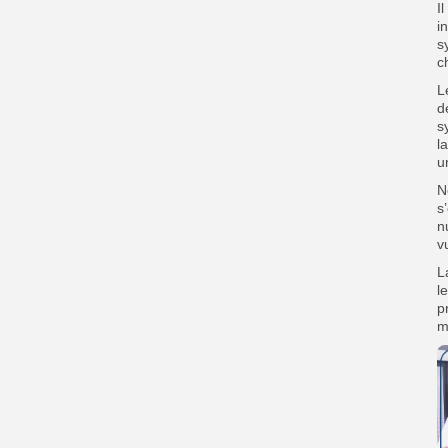
I
i
s
c
L
d
s
l
u
N
s
n
v
L
l
p
m