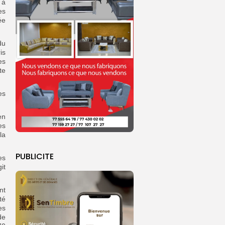
 à
es
ée
du
is
es
te
es
en
es
la
PUBLICITE
es
it
nt
té
es
de