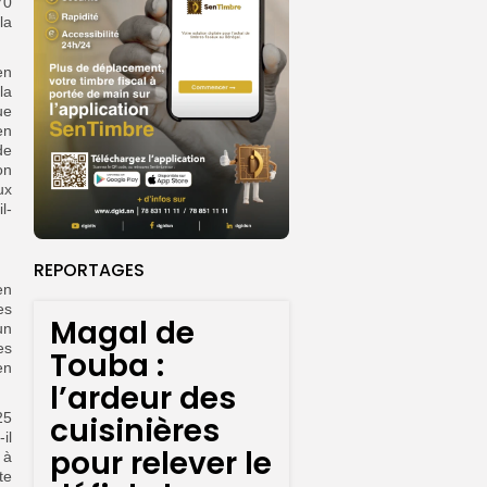
70
la
en
la
ue
en
de
on
ux
l-
REPORTAGES
en
es
Magal de
un
es
Touba :
en
l’ardeur des
25
cuisinières
il
pour relever le
 à
te