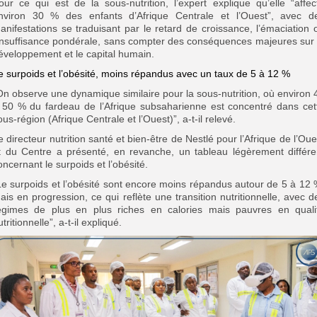
our ce qui est de la sous-nutrition, l’expert explique qu’elle “affec
nviron 30 % des enfants d’Afrique Centrale et l’Ouest”, avec d
anifestations se traduisant par le retard de croissance, l’émaciation 
’insuffisance pondérale, sans compter des conséquences majeures sur 
éveloppement et le capital humain.
e surpoids et l’obésité, moins répandus avec un taux de 5 à 12 %
On observe une dynamique similaire pour la sous-nutrition, où environ 
 50 % du fardeau de l’Afrique subsaharienne est concentré dans cet
ous-région (Afrique Centrale et l’Ouest)”, a-t-il relevé.
e directeur nutrition santé et bien-être de Nestlé pour l’Afrique de l’Oue
t du Centre a présenté, en revanche, un tableau légèrement différe
oncernant le surpoids et l’obésité.
Le surpoids et l’obésité sont encore moins répandus autour de 5 à 12 
ais en progression, ce qui reflète une transition nutritionnelle, avec d
égimes de plus en plus riches en calories mais pauvres en quali
utritionnelle”, a-t-il expliqué.