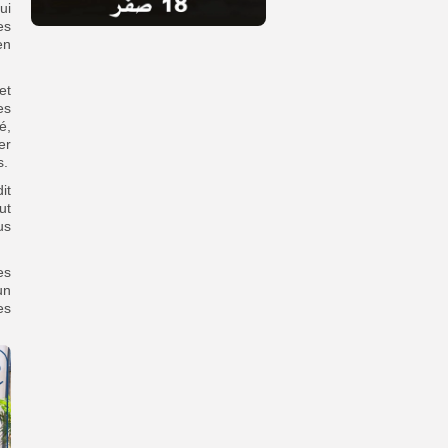
ui
es
en
et
es
é,
er
s.
it
ut
us
es
un
es