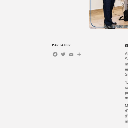
PARTAGER
S
Facebook
Twitter
Email
A
S
m
e
S
“
s
p
m
M
d
d
m