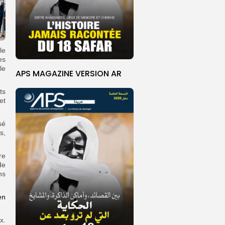
le
es
le
APS MAGAZINE VERSION AR
ts
et
sé
s,
re
de
ns
en
x.