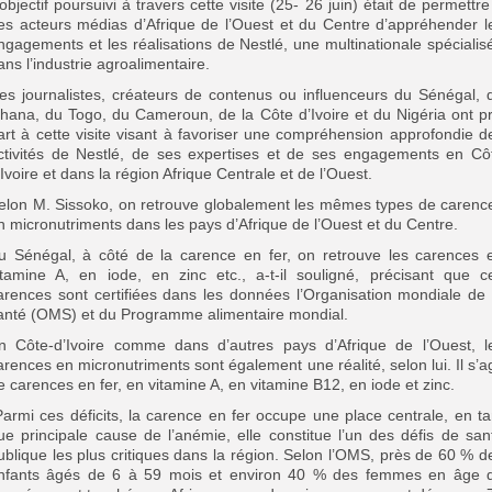
’objectif poursuivi à travers cette visite (25- 26 juin) était de permettre
es acteurs médias d’Afrique de l’Ouest et du Centre d’appréhender l
ngagements et les réalisations de Nestlé, une multinationale spécialis
ans l’industrie agroalimentaire.
es journalistes, créateurs de contenus ou influenceurs du Sénégal, 
hana, du Togo, du Cameroun, de la Côte d’Ivoire et du Nigéria ont pr
art à cette visite visant à favoriser une compréhension approfondie d
ctivités de Nestlé, de ses expertises et de ses engagements en Cô
’Ivoire et dans la région Afrique Centrale et de l’Ouest.
elon M. Sissoko, on retrouve globalement les mêmes types de carenc
n micronutriments dans les pays d’Afrique de l’Ouest et du Centre.
u Sénégal, à côté de la carence en fer, on retrouve les carences 
itamine A, en iode, en zinc etc., a-t-il souligné, précisant que c
arences sont certifiées dans les données l’Organisation mondiale de 
anté (OMS) et du Programme alimentaire mondial.
n Côte-d’Ivoire comme dans d’autres pays d’Afrique de l’Ouest, l
arences en micronutriments sont également une réalité, selon lui. Il s’ag
e carences en fer, en vitamine A, en vitamine B12, en iode et zinc.
Parmi ces déficits, la carence en fer occupe une place centrale, en ta
ue principale cause de l’anémie, elle constitue l’un des défis de san
ublique les plus critiques dans la région. Selon l’OMS, près de 60 % d
nfants âgés de 6 à 59 mois et environ 40 % des femmes en âge 