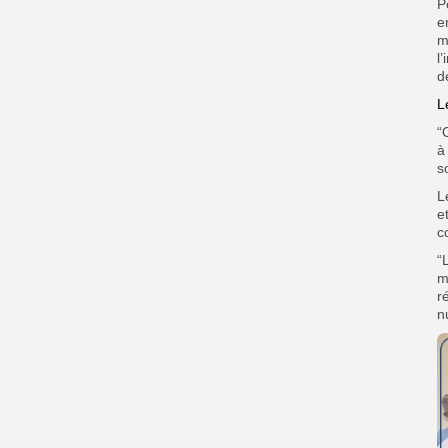
P
e
m
l
d
L
“
à
s
L
e
c
“
m
r
n