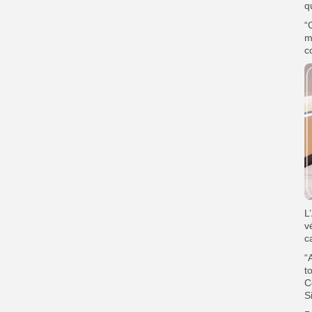
q
“
m
c
L
v
c
“
t
C
S