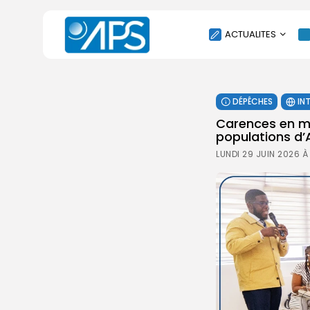
ACTUALITES
POLITIQUE
DÉPÊCHES
IN
SOCIÉTÉ
Carences en mi
ÉCONOMIE
populations d’A
CULTURE
LUNDI 29 JUIN 2026 À
SPORT
ENVIRONNEMENT
INTERNATIONAL
AGENDA
SANTE