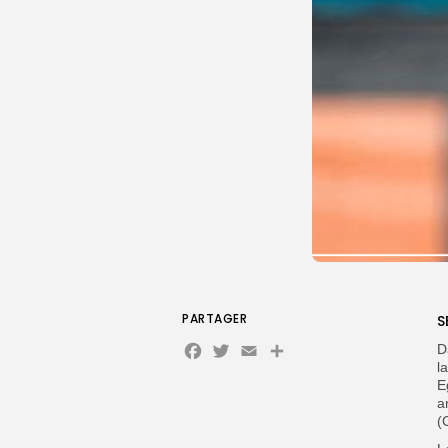
PARTAGER
S
Facebook
Twitter
Email
Partager
D
l
E
a
(