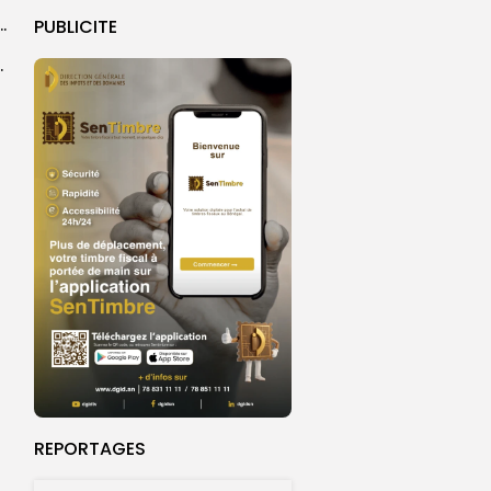
tre hospitalier national Seydi El Hadji Malick Sy de...
PUBLICITE
 la Banque mondiale d’un...
REPORTAGES