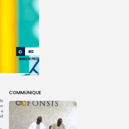
COMMUNIQUE
de
en
 a
ll