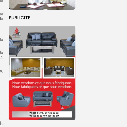
de
me
PUBLICITE
le
du
du
11
s,
 localités
‎CAN féminine 2026 : le Nigeria et la Zambie rejoignent les quarts...