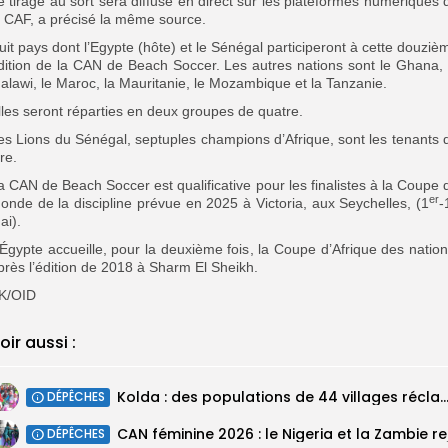
e tirage au sort sera diffusé en direct sur les plateformes numériques 
a CAF, a précisé la même source.
uit pays dont l’Egypte (hôte) et le Sénégal participeront à cette douziè
dition de la CAN de Beach Soccer. Les autres nations sont le Ghana, 
alawi, le Maroc, la Mauritanie, le Mozambique et la Tanzanie.
lles seront réparties en deux groupes de quatre.
es Lions du Sénégal, septuples champions d’Afrique, sont les tenants 
tre.
a CAN de Beach Soccer est qualificative pour les finalistes à la Coupe 
er
onde de la discipline prévue en 2025 à Victoria, aux Seychelles, (1
-
ai).
’Égypte accueille, pour la deuxième fois, la Coupe d’Afrique des nation
près l’édition de 2018 à Sharm El Sheikh.
K/OID
oir aussi :
Kolda : des populations de 44 villages réclament l’électrification de leurs
DÉPÊCHES
DÉPÊCHES