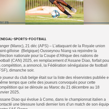
ENEGAL-SPORTS-FOOTBALL
anger (Maroc), 21 déc (APS) – L’attaquant de la Royale union
aint-gilloise (Belgique) Ousseynou Niang va rejoindre la
élection nationale pour la Coupe d’Afrique des nations de
ootball (CAN) 2025, en remplacement d’Assane Diao, forfait pou
a compétition, a annoncé, la Fédération sénégalaise de football
FSF), dimanche soir.
Le joueur du club belge était sur la liste des réservistes publiée 
ême temps que celle des joueurs convoqués pour cette
ompétition qui se déroule au Maroc du 21 décembre au 18
anvier 2025.
ssane Diao qui évolue à Como, dans le championnat italien a
ontacté une blessure lundi dernier lors d’un match de son équip