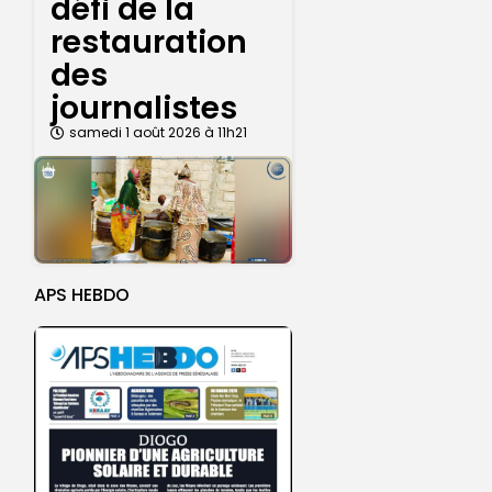
défi de la
restauration
des
journalistes
samedi 1 août 2026 à 11h21
APS HEBDO