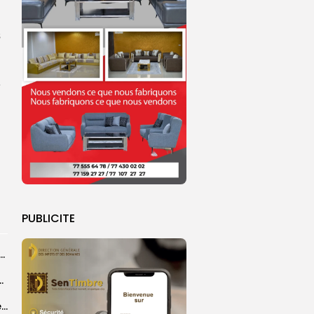
s
é
PUBLICITE
ye Faye souhaite un ‘’excellent Magal’’ aux fidèles
courus par la Croix-Rouge sénégalaise
Grand Magal 2026 : un colloque met en lumière la portée universelle...