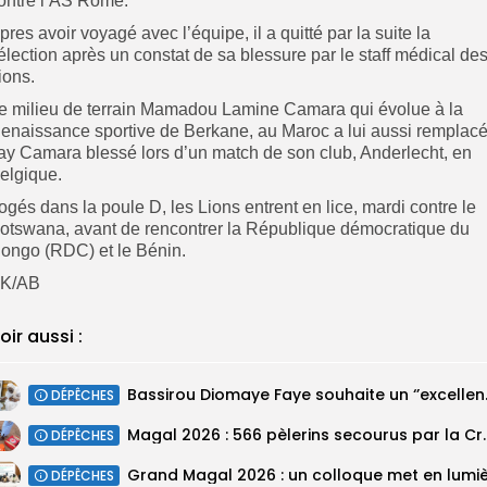
ontre l’AS Rome.
pres avoir voyagé avec l’équipe, il a quitté par la suite la
élection après un constat de sa blessure par le staff médical de
ions.
e milieu de terrain Mamadou Lamine Camara qui évolue à la
enaissance sportive de Berkane, au Maroc a lui aussi remplac
lay Camara blessé lors d’un match de son club, Anderlecht, en
elgique.
ogés dans la poule D, les Lions entrent en lice, mardi contre le
otswana, avant de rencontrer la République démocratique du
ongo (RDC) et le Bénin.
K/AB
oir aussi :
Bassirou Dioma
DÉPÊCHES
Magal 2026 : 566 pèlerins se
DÉPÊCHES
DÉPÊCHES