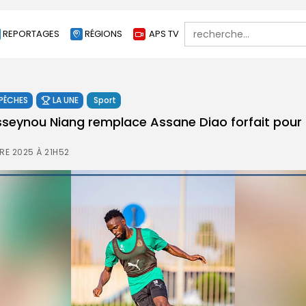
Search
REPORTAGES
RÉGIONS
APS TV
for:
PÊCHES
LA UNE
Sport
seynou Niang remplace Assane Diao forfait pour 
RE 2025 À 21H52