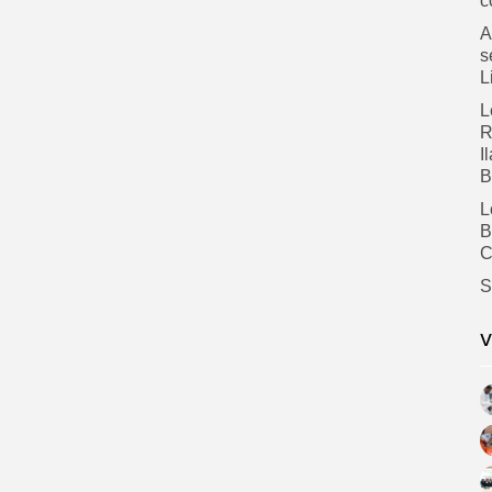
c
A
s
L
L
R
I
B
L
B
C
S
V