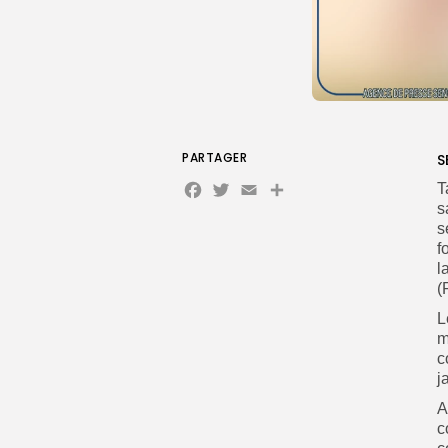
PARTAGER
S
Facebook
Twitter
Email
Partager
T
s
s
f
l
(
‎
m
c
j
A
c