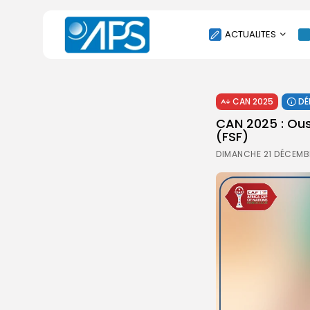
ACTUALITES
POLITIQUE
CAN 2025
DÉ
SOCIÉTÉ
CAN 2025 : Ous
ÉCONOMIE
(FSF)
CULTURE
DIMANCHE 21 DÉCEMB
SPORT
ENVIRONNEMENT
INTERNATIONAL
AGENDA
SANTE