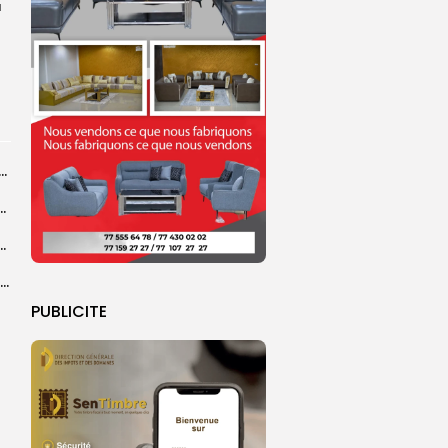
u
dans les coulisses de la restauration de la presse...
 la CEDEAO adopte son plan d’actions stratégiques...
ba : La CSU au plus près des pèlerins
Magal 2026 : près de 20 000 pèlerins transportés vers Touba en...
PUBLICITE