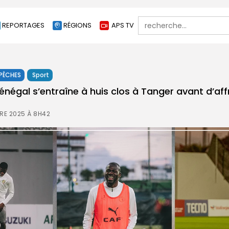
Search
REPORTAGES
RÉGIONS
APS TV
for:
PÊCHES
Sport
énégal s’entraîne à huis clos à Tanger avant d’aff
RE 2025 À 8H42