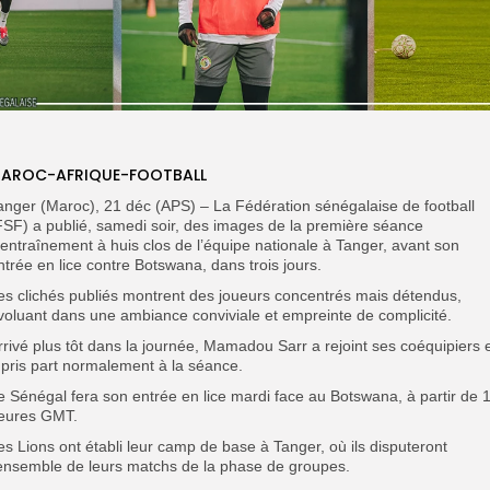
AROC-AFRIQUE-FOOTBALL
anger (Maroc), 21 déc (APS) – La Fédération sénégalaise de football
FSF) a publié, samedi soir, des images de la première séance
’entraînement à huis clos de l’équipe nationale à Tanger, avant son
ntrée en lice contre Botswana, dans trois jours.
Les clichés publiés montrent des joueurs concentrés mais détendus,
voluant dans une ambiance conviviale et empreinte de complicité.
Arrivé plus tôt dans la journée, Mamadou Sarr a rejoint ses coéquipiers 
 pris part normalement à la séance.
Le Sénégal fera son entrée en lice mardi face au Botswana, à partir de 
eures GMT.
es Lions ont établi leur camp de base à Tanger, où ils disputeront
’ensemble de leurs matchs de la phase de groupes.