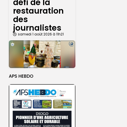
défi de la
restauration
des
journalistes
samedi 1 août 2026 à 11h21
APS HEBDO