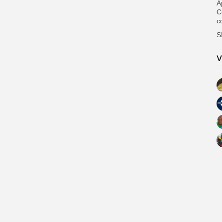
A
C
c
S
V