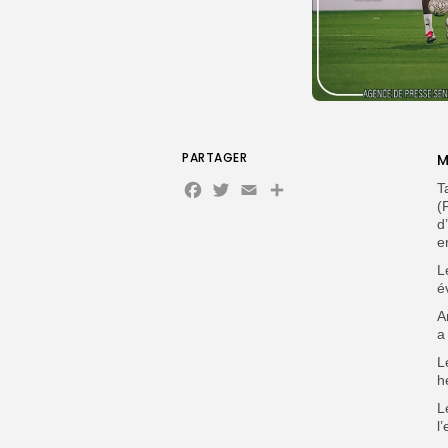
PARTAGER
M
Facebook
Twitter
Email
Partager
T
(
d
e
‎
é
‎
a
‎
h
L
l