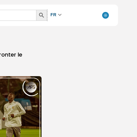
Search
FR
Button
ronter le