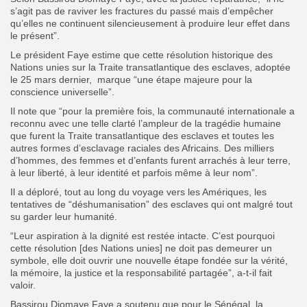
s’agit pas de raviver les fractures du passé mais d’empêcher
qu’elles ne continuent silencieusement à produire leur effet dans
le présent”.
Le président Faye estime que cette résolution historique des
Nations unies sur la Traite transatlantique des esclaves, adoptée
le 25 mars dernier, marque “une étape majeure pour la
conscience universelle”.
Il note que “pour la première fois, la communauté internationale a
reconnu avec une telle clarté l’ampleur de la tragédie humaine
que furent la Traite transatlantique des esclaves et toutes les
autres formes d’esclavage raciales des Africains. Des milliers
d’hommes, des femmes et d’enfants furent arrachés à leur terre,
à leur liberté, à leur identité et parfois même à leur nom”.
Il a déploré, tout au long du voyage vers les Amériques, les
tentatives de “déshumanisation” des esclaves qui ont malgré tout
su garder leur humanité.
“Leur aspiration à la dignité est restée intacte. C’est pourquoi
cette résolution [des Nations unies] ne doit pas demeurer un
symbole, elle doit ouvrir une nouvelle étape fondée sur la vérité,
la mémoire, la justice et la responsabilité partagée”, a-t-il fait
valoir.
Bassirou Diomaye Faye a soutenu que pour le Sénégal, la