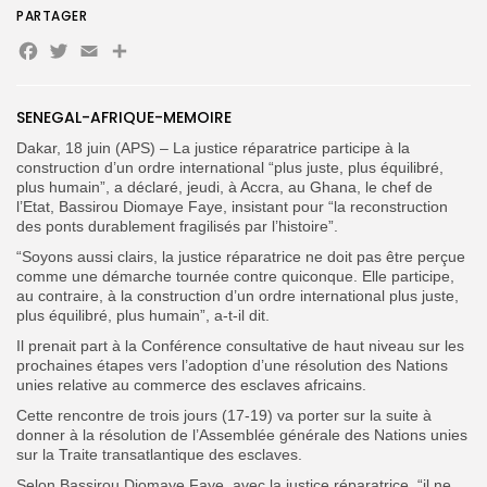
PARTAGER
Facebook
Twitter
Email
Partager
Search
Search
for:
Button
SENEGAL-AFRIQUE-MEMOIRE
Dakar, 18 juin (APS) – La justice réparatrice participe à la
FR
construction d’un ordre international “plus juste, plus équilibré,
plus humain”, a déclaré, jeudi, à Accra, au Ghana, le chef de
l’Etat, Bassirou Diomaye Faye, insistant pour “la reconstruction
des ponts durablement fragilisés par l’histoire”.
“Soyons aussi clairs, la justice réparatrice ne doit pas être perçue
comme une démarche tournée contre quiconque. Elle participe,
au contraire, à la construction d’un ordre international plus juste,
plus équilibré, plus humain”, a-t-il dit.
Il prenait part à la Conférence consultative de haut niveau sur les
prochaines étapes vers l’adoption d’une résolution des Nations
unies relative au commerce des esclaves africains.
Cette rencontre de trois jours (17-19) va porter sur la suite à
donner à la résolution de l’Assemblée générale des Nations unies
sur la Traite transatlantique des esclaves.
Selon Bassirou Diomaye Faye, avec la justice réparatrice, “il ne