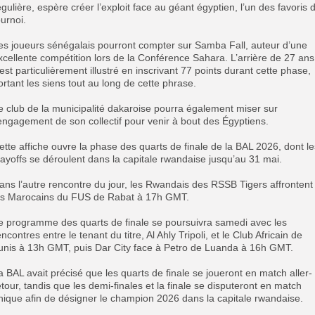
égulière, espère créer l’exploit face au géant égyptien, l’un des favoris 
ournoi.
Les joueurs sénégalais pourront compter sur Samba Fall, auteur d’une
xcellente compétition lors de la Conférence Sahara. L’arrière de 27 ans
’est particulièrement illustré en inscrivant 77 points durant cette phase,
ortant les siens tout au long de cette phrase.
Le club de la municipalité dakaroise pourra également miser sur
’engagement de son collectif pour venir à bout des Égyptiens.
Cette affiche ouvre la phase des quarts de finale de la BAL 2026, dont le
layoffs se déroulent dans la capitale rwandaise jusqu’au 31 mai.
Dans l’autre rencontre du jour, les Rwandais des RSSB Tigers affrontent
es Marocains du FUS de Rabat à 17h GMT.
Le programme des quarts de finale se poursuivra samedi avec les
encontres entre le tenant du titre, Al Ahly Tripoli, et le Club Africain de
unis à 13h GMT, puis Dar City face à Petro de Luanda à 16h GMT.
La BAL avait précisé que les quarts de finale se joueront en match aller-
etour, tandis que les demi-finales et la finale se disputeront en match
nique afin de désigner le champion 2026 dans la capitale rwandaise.