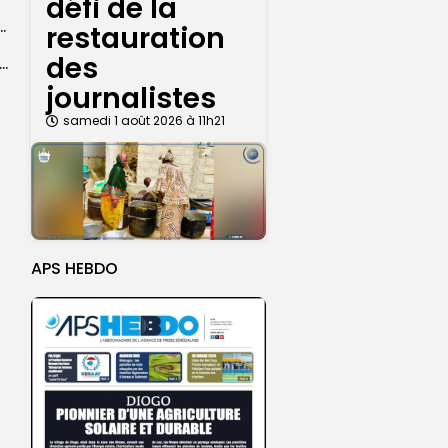
défi de la
 seize Lioncelles retenues pour l’étape finale de...
restauration
des
agal de Touba : une centaine de gendarmes mobilisés sur les...
journalistes
samedi 1 août 2026 à 11h21
APS HEBDO