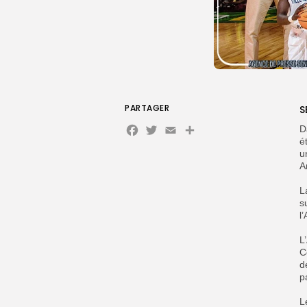
PARTAGER
S
Facebook
Twitter
Email
D
é
u
A
‎
s
l
‎
C
d
p
‎