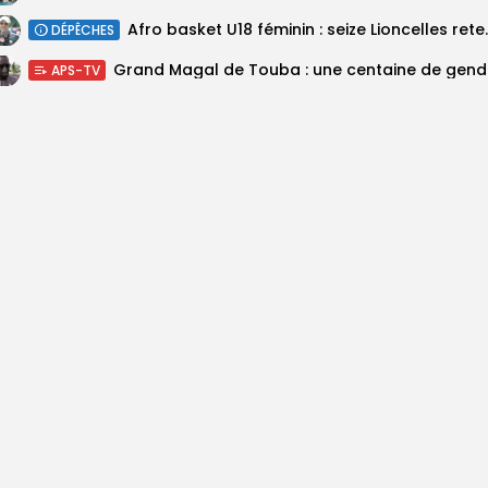
‎Afro basket U18 féminin :
DÉPÊCHES
Grand M
APS-TV