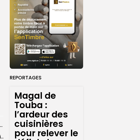
REPORTAGES
Magal de
Touba :
l’ardeur des
cuisinières
26 : Dakar Dem Dikk mobilise 939 rotations et transporte près...
pour relever le
Grand Magal : 289 arrestations lors d’opérations préventives de sécurisation