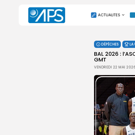
ACTUALITES
POLITIQUE
DÉPÊCHES
LA
SOCIÉTÉ
‎BAL 2026 : l’A
ÉCONOMIE
GMT
CULTURE
VENDREDI 22 MAI 202
SPORT
ENVIRONNEMENT
INTERNATIONAL
AGENDA
SANTE