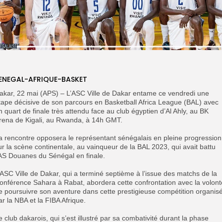
ENEGAL-AFRIQUE-BASKET
akar, 22 mai (APS) – L’ASC Ville de Dakar entame ce vendredi une
tape décisive de son parcours en Basketball Africa League (BAL) avec
n quart de finale très attendu face au club égyptien d’Al Ahly, au BK
rena de Kigali, au Rwanda, à 14h GMT.
La rencontre opposera le représentant sénégalais en pleine progression
ur la scène continentale, au vainqueur de la BAL 2023, qui avait battu
’AS Douanes du Sénégal en finale.
L’ASC Ville de Dakar, qui a terminé septième à l’issue des matchs de la
onférence Sahara à Rabat, abordera cette confrontation avec la volont
e poursuivre son aventure dans cette prestigieuse compétition organis
ar la NBA et la FIBA Afrique.
Le club dakarois, qui s’est illustré par sa combativité durant la phase