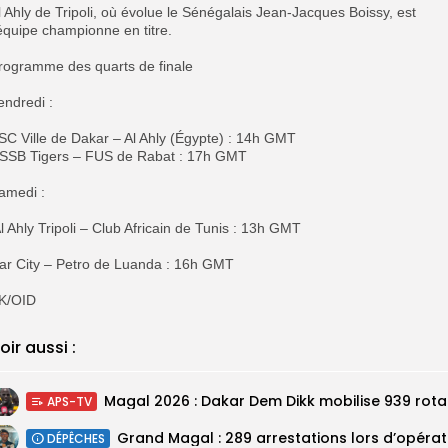
Al Ahly de Tripoli, où évolue le Sénégalais Jean-Jacques Boissy, est
’équipe championne en titre.
Programme des quarts de finale
Vendredi :
ASC Ville de Dakar – Al Ahly (Égypte) : 14h GMT
RSSB Tigers – FUS de Rabat : 17h GMT
Samedi :
 Al Ahly Tripoli – Club Africain de Tunis : 13h GMT
Dar City – Petro de Luanda : 16h GMT
SK/OID
oir aussi :
Magal 20
APS-TV
DÉPÊCHES