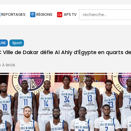
Search
REPORTAGES
RÉGIONS
APS TV
for:
 UNE
Sport
SC Ville de Dakar défie Al Ahly d’Égypte en quarts de
6 À 9H06