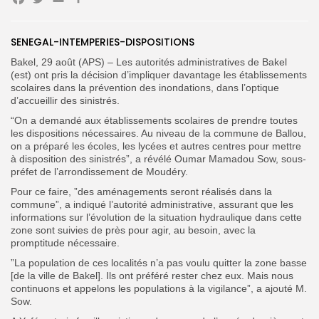
Facebook
Twitter
Email
Partager
SENEGAL-INTEMPERIES-DISPOSITIONS
Bakel, 29 août (APS) – Les autorités administratives de Bakel
(est) ont pris la décision d’impliquer davantage les établissements
scolaires dans la prévention des inondations, dans l’optique
d’accueillir des sinistrés.
Search
Search
for:
“On a demandé aux établissements scolaires de prendre toutes
Button
les dispositions nécessaires. Au niveau de la commune de Ballou,
on a préparé les écoles, les lycées et autres centres pour mettre
FR
à disposition des sinistrés”, a révélé Oumar Mamadou Sow, sous-
préfet de l’arrondissement de Moudéry.
Pour ce faire, ”des aménagements seront réalisés dans la
commune”, a indiqué l’autorité administrative, assurant que les
informations sur l’évolution de la situation hydraulique dans cette
zone sont suivies de près pour agir, au besoin, avec la
promptitude nécessaire.
‎”La population de ces localités n’a pas voulu quitter la zone basse
[de la ville de Bakel]. Ils ont préféré rester chez eux. Mais nous
continuons et appelons les populations à la vigilance”, a ajouté M.
Sow.