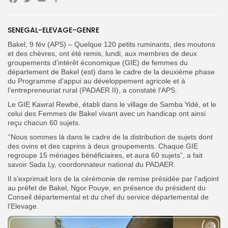
Facebook
Twitter
Email
Partager
SENEGAL-ELEVAGE-GENRE
Search
Search
Bakel, 9 fév (APS) – Quelque 120 petits ruminants, des moutons
for:
Button
et des chèvres, ont été remis, lundi, aux membres de deux
groupements d’intérêt économique (GIE) de femmes du
FR
département de Bakel (est) dans le cadre de la deuxième phase
du Programme d’appui au développement agricole et à
l’entrepreneuriat rural (PADAER II), a constaté l’APS.
Le GIE Kawral Rewbé, établi dans le village de Samba Yidé, et le
celui des Femmes de Bakel vivant avec un handicap ont ainsi
reçu chacun 60 sujets.
‘’Nous sommes là dans le cadre de la distribution de sujets dont
des ovins et des caprins à deux groupements. Chaque GIE
regroupe 15 ménages bénéficiaires, et aura 60 sujets”, a fait
savoir Sada Ly, coordonnateur national du PADAER.
Il s’exprimait lors de la cérémonie de remise présidée par l’adjoint
au préfet de Bakel, Ngor Pouye, en présence du président du
Conseil départemental et du chef du service départemental de
l’Elevage.