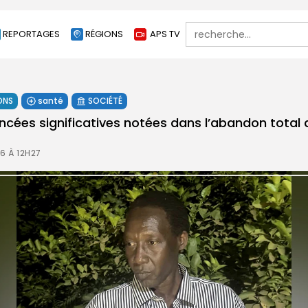
Search
REPORTAGES
RÉGIONS
APS TV
for:
ONS
santé
SOCIÉTÉ
ancées significatives notées dans l’abandon total
6 À 12H27