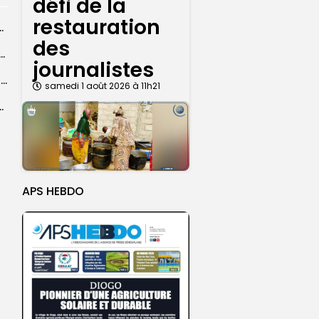
défi de la
restauration
vulgarisation du message universel de...
des
e l’œuvre de Cheikh Ahmadou Bamba au cœur des réflexions
journalistes
Touba : des consultations gratuites au service des populations
samedi 1 août 2026 à 11h21
ique s’intensifie à la veille de l’événement
APS HEBDO