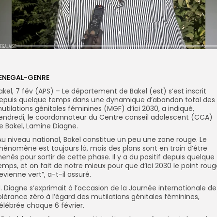
ENEGAL-GENRE
akel, 7 fév (APS) – Le département de Bakel (est) s’est inscrit
epuis quelque temps dans une dynamique d’abandon total des
utilations génitales féminines (MGF) d’ici 2030, a indiqué,
endredi, le coordonnateur du Centre conseil adolescent (CCA)
e Bakel, Lamine Diagne.
Au niveau national, Bakel constitue un peu une zone rouge. Le
hénomène est toujours là, mais des plans sont en train d’être
enés pour sortir de cette phase. Il y a du positif depuis quelque
emps, et on fait de notre mieux pour que d’ici 2030 le point rou
evienne vert”, a-t-il assuré.
. Diagne s’exprimait à l’occasion de la Journée internationale de
olérance zéro à l’égard des mutilations génitales féminines,
élébrée chaque 6 février.