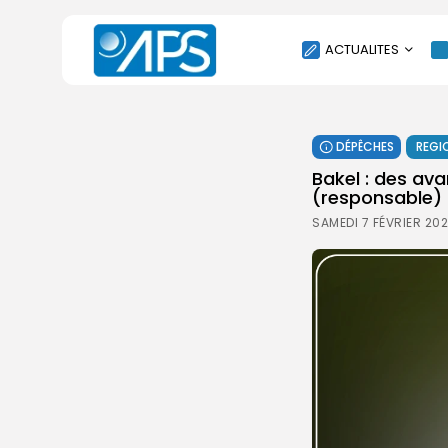
ACTUALITES
POLITIQUE
DÉPÊCHES
REGI
SOCIÉTÉ
Bakel : des av
ÉCONOMIE
(responsable)
CULTURE
SAMEDI 7 FÉVRIER 202
SPORT
ENVIRONNEMENT
INTERNATIONAL
AGENDA
SANTE