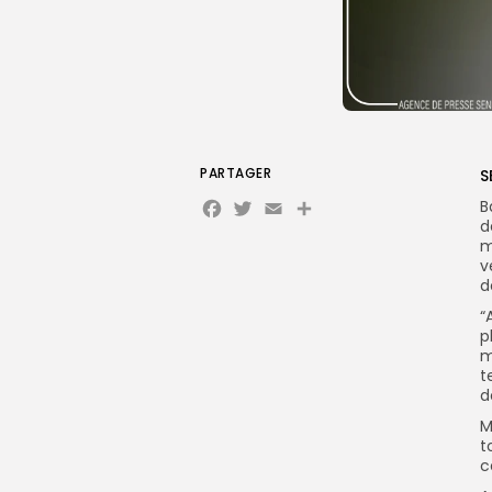
PARTAGER
S
Facebook
Twitter
Email
Partager
B
d
m
v
d
“
p
m
t
d
M
t
c