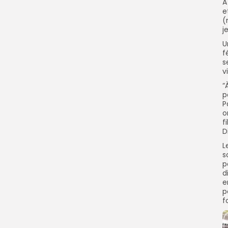
A
e
(
j
‎
f
s
v
“
p
P
o
f
D
L
s
p
d
e
p
f