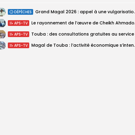
Grand Magal 2026 : appel à une 
DÉPÊCHES
Le rayonnement d
APS-TV
APS-TV
Magal de Touba : l’activité économ
APS-TV