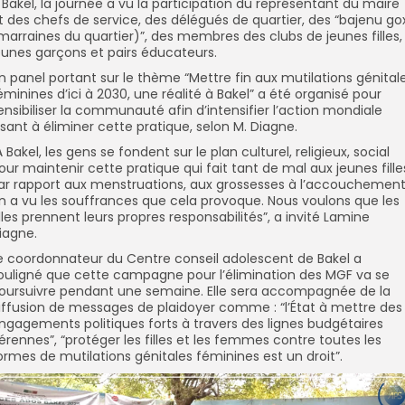
 Bakel, la journée a vu la participation du représentant du maire
t des chefs de service, des délégués de quartier, des “bajenu go
marraines du quartier)”, des membres des clubs de jeunes filles,
eunes garçons et pairs éducateurs.
Un panel portant sur le thème “Mettre fin aux mutilations génital
éminines d’ici à 2030, une réalité à Bakel” a été organisé pour
ensibiliser la communauté afin d’intensifier l’action mondiale
isant à éliminer cette pratique, selon M. Diagne.
À Bakel, les gens se fondent sur le plan culturel, religieux, social
our maintenir cette pratique qui fait tant de mal aux jeunes fille
ar rapport aux menstruations, aux grossesses à l’accouchement
n a vu les souffrances que cela provoque. Nous voulons que les
illes prennent leurs propres responsabilités”, a invité Lamine
iagne.
e coordonnateur du Centre conseil adolescent de Bakel a
ouligné que cette campagne pour l’élimination des MGF va se
oursuivre pendant une semaine. Elle sera accompagnée de la
iffusion de messages de plaidoyer comme : “l’État à mettre des
ngagements politiques forts à travers des lignes budgétaires
érennes”, “protéger les filles et les femmes contre toutes les
ormes de mutilations génitales féminines est un droit”.