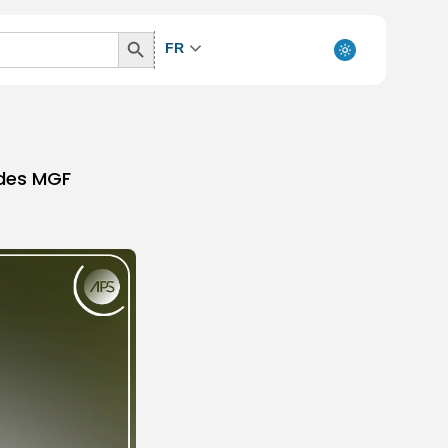
Search
FR
Button
 des MGF