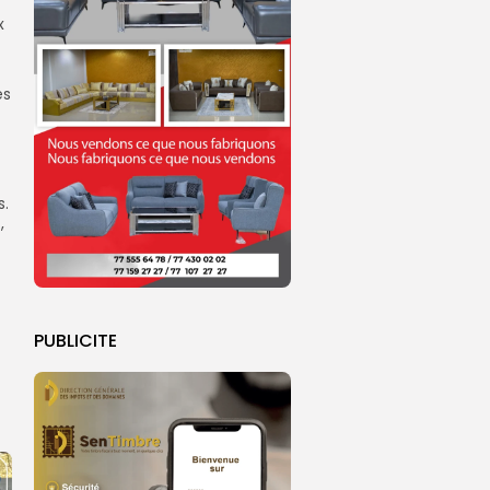
x
es
s.
,
PUBLICITE