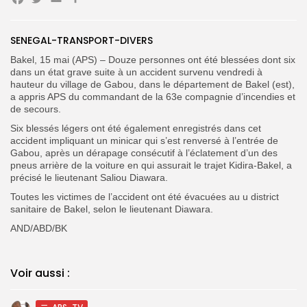
Facebook
Twitter
Email
Search
Search
for:
Button
SENEGAL-TRANSPORT-DIVERS
FR
‎Bakel, 15 mai (APS) – Douze personnes ont été blessées dont six
dans un état grave suite à un accident survenu vendredi à
hauteur du village de Gabou, dans le département de Bakel (est),
a appris APS du commandant de la 63e compagnie d’incendies et
de secours.
Six blessés légers ont été également enregistrés dans cet
accident impliquant un minicar qui s’est renversé à l’entrée de
Gabou, après un dérapage consécutif à l’éclatement d’un des
pneus arrière de la voiture en qui assurait le trajet Kidira-Bakel, a
précisé le lieutenant Saliou Diawara.
Toutes les victimes de l’accident ont été évacuées au u district
sanitaire de Bakel, selon le lieutenant Diawara.
‎AND/ABD/BK
Voir aussi :