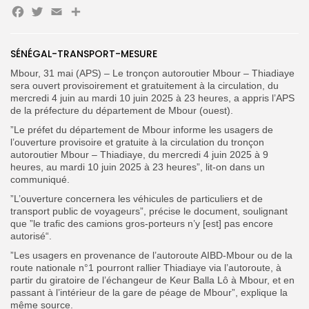
Facebook
Twitter
Email
Partager
Search
Search
for:
Button
SÉNÉGAL-TRANSPORT-MESURE
FR
Mbour, 31 mai (APS) – Le tronçon autoroutier Mbour – Thiadiaye
sera ouvert provisoirement et gratuitement à la circulation, du
mercredi 4 juin au mardi 10 juin 2025 à 23 heures, a appris l’APS
de la préfecture du département de Mbour (ouest).
”Le préfet du département de Mbour informe les usagers de
l’ouverture provisoire et gratuite à la circulation du tronçon
autoroutier Mbour – Thiadiaye, du mercredi 4 juin 2025 à 9
heures, au mardi 10 juin 2025 à 23 heures”, lit-on dans un
communiqué.
”L’ouverture concernera les véhicules de particuliers et de
transport public de voyageurs”, précise le document, soulignant
que ”le trafic des camions gros-porteurs n’y [est] pas encore
autorisé“.
”Les usagers en provenance de l’autoroute AIBD-Mbour ou de la
route nationale n°1 pourront rallier Thiadiaye via l’autoroute, à
partir du giratoire de l’échangeur de Keur Balla Lô à Mbour, et en
passant à l’intérieur de la gare de péage de Mbour”, explique la
même source.