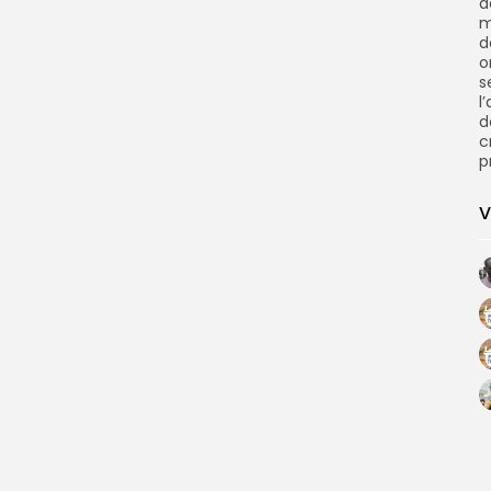
d
m
d
o
s
l
d
c
p
V