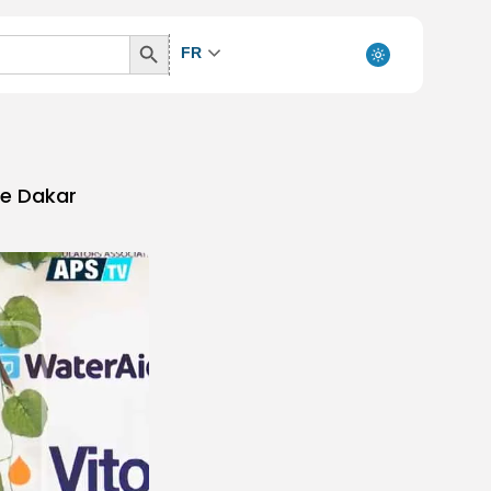
Search
FR
Button
de Dakar