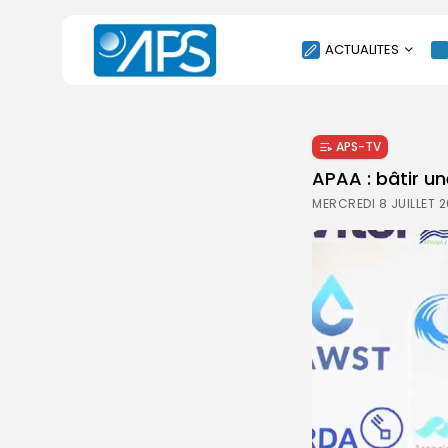
ACTUALITES
POLITIQUE
APS-TV
SOCIÉTÉ
APAA : bâtir un
ÉCONOMIE
MERCREDI 8 JUILLET 2
CULTURE
SPORT
ENVIRONNEMENT
INTERNATIONAL
AGENDA
SANTE