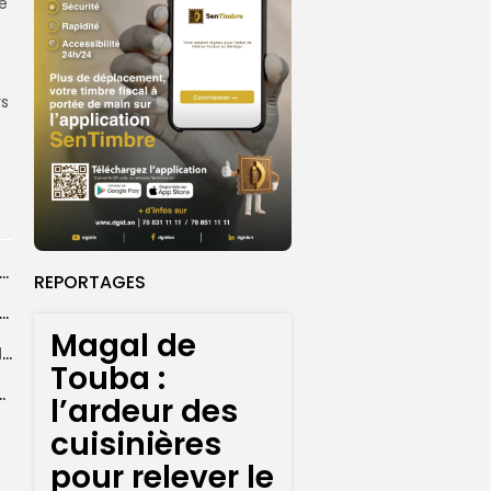
e
rs
agal de Touba : une centaine de gendarmes mobilisés sur les...
REPORTAGES
de Touba : l’appel à la prudence de la Police sur...
Magal de
Magal de Touba : plus de 4.800 policiers déployés pour sécuriser les...
Touba :
sa collaboration avec la gendarmerie, sur...
l’ardeur des
cuisinières
pour relever le