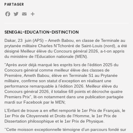
PARTAGER
Facebook
Twitter
Email
Partager
Search
Search
for:
Button
FR
SENEGAL-EDUCATION-DISTINCTION
Dakar, 23
juin (APS) – Ameth Babou, en classe de Terminale au
prytanée militaire Charles N’Tchoréré de Saint-Louis (nord), a été
désigné Meilleur élève du Concours général 2026, a-t-on appris
du ministère de l’Education nationale (MEN).
”Après avoir déjà marqué les esprits lors de l’édition 2025 du
Concours général comme meilleur élève des classes de
Première, Ameth Babou, élève en Terminale S1 au Prytanée
militaire, confirme son statut d’exception en réalisant une
performance remarquable à l’édition 2026. Meilleur élève du
Concours général 2026, il totalise 68 points et décroche quatre
Premiers Prix”, lit-on notamment dans une publication partagée
mardi sur Facebook par le MEN;
L’Enfant de trouve a en effet remporté le 1er Prix de Français, le
1er Prix de Citoyenneté et Droits de l’Homme, le 1er Prix de
Dissertation philosophique et le 1er Prix de Physique.
‘’Cette moisson exceptionnelle témoigne d’un parcours fondé sur