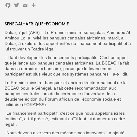
Facebook
Twitter
Email
Partager
Search
Search
for:
SENEGAL-AFRIQUE-ECONOMIE
Button
Dakar, 7 juil (APS) – Le Premier ministre sénégalais, Ahmadou Al
FR
Aminou Lo, a invité les banques centrales africaines, mardi, à
Dakar, à explorer les opportunités du financement participatif et à
lui trouver un ‘’cadre légal’’.
‘’Il faut développer les financements participatifs. C’est un appel
que je lance aux banques centrales africaines. La BCEAO l’a fait
dans sa dernière loi bancaire, parce que le financement
participatif est plus vieux que nos systèmes bancaires’’, a-t-il dit.
Le Premier ministre, banquier et ancien directeur national de la
BCEAO pour le Sénégal, a fait cette recommandation aux
banques centrales lors de la cérémonie d’ouverture de la
deuxième édition du Forum africain de l’économie sociale et
solidaire (FORA’ESS).
‘’Le financement participatif, c’est ce que nous appelons ici les
tontines’’, a-t-il précisé, estimant qu’‘’il faut lui donner un cadre
légal’’.
‘’Nous devons aller vers des mécanismes innovants’’, a ajouté