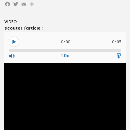
Facebook
Twitter
Email
Partager
Search
Search
for:
VIDEO
Button
ecouter l'article :
FR
0:00
0:05
1.0x