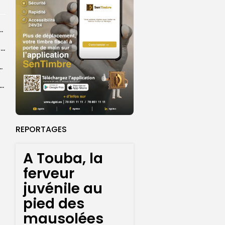
rrage de la saison de football pour le...
‎Mondial minifootball 2027 : cinq sélections africaines déjà qualifiées, trois billets encore...
a paix et à la préservation de...
| CÉRÉMONIE OFFICIELLE DU GRAND MAGAL DE TOUBA 2026
REPORTAGES
A Touba, la
ferveur
juvénile au
pied des
mausolées