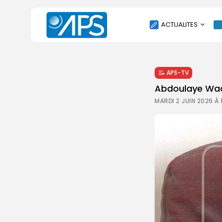
ACTUALITES
POLITIQUE
APS-TV
SOCIÉTÉ
Abdoulaye Wade
ÉCONOMIE
MARDI 2 JUIN 2026 À
CULTURE
SPORT
ENVIRONNEMENT
INTERNATIONAL
AGENDA
SANTE