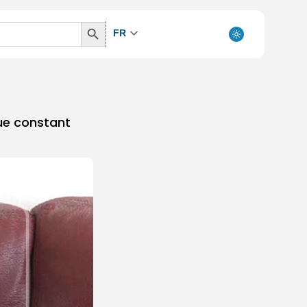
Search
FR
Button
ue constant