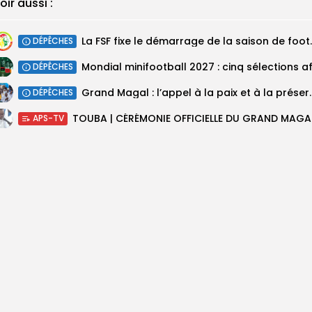
oir aussi :
‎La FSF fixe le déma
DÉPÊCHES
DÉPÊCHES
Grand Magal : l’appel à l
DÉPÊCHES
TOUBA 
APS-TV