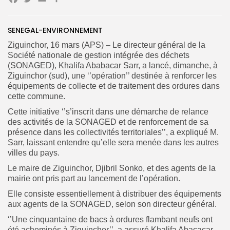
Facebook
Twitter
Email
Partager
SENEGAL-ENVIRONNEMENT
Search
Search
for:
Button
Ziguinchor, 16 mars (APS) – Le directeur général de la
Société nationale de gestion intégrée des déchets
FR
(SONAGED), Khalifa Ababacar Sarr, a lancé, dimanche, à
Ziguinchor (sud), une ‘’opération’’ destinée à renforcer les
équipements de collecte et de traitement des ordures dans
cette commune.
Cette initiative ‘’s’inscrit dans une démarche de relance
des activités de la SONAGED et de renforcement de sa
présence dans les collectivités territoriales’’, a expliqué M.
Sarr, laissant entendre qu’elle sera menée dans les autres
villes du pays.
Le maire de Ziguinchor, Djibril Sonko, et des agents de la
mairie ont pris part au lancement de l’opération.
Elle consiste essentiellement à distribuer des équipements
aux agents de la SONAGED, selon son directeur général.
‘’Une cinquantaine de bacs à ordures flambant neufs ont
été acheminés à Ziguinchor’’, a assuré Khalifa Abacacar