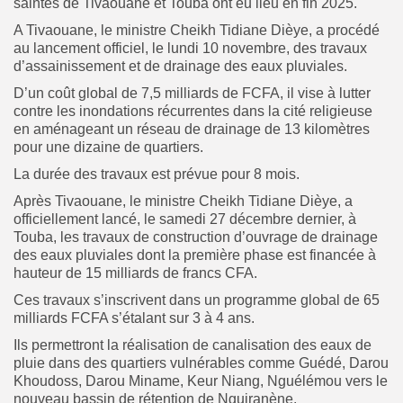
saintes de Tivaouane et Touba ont eu lieu en fin 2025.
A Tivaouane, le ministre Cheikh Tidiane Dièye, a procédé
au lancement officiel, le lundi 10 novembre, des travaux
d’assainissement et de drainage des eaux pluviales.
D’un coût global de 7,5 milliards de FCFA, il vise à lutter
contre les inondations récurrentes dans la cité religieuse
en aménageant un réseau de drainage de 13 kilomètres
pour une dizaine de quartiers.
La durée des travaux est prévue pour 8 mois.
Après Tivaouane, le ministre Cheikh Tidiane Dièye, a
officiellement lancé, le samedi 27 décembre dernier, à
Touba, les travaux de construction d’ouvrage de drainage
des eaux pluviales dont la première phase est financée à
hauteur de 15 milliards de francs CFA.
Ces travaux s’inscrivent dans un programme global de 65
milliards FCFA s’étalant sur 3 à 4 ans.
Ils permettront la réalisation de canalisation des eaux de
pluie dans des quartiers vulnérables comme Guédé, Darou
Khoudoss, Darou Miname, Keur Niang, Nguélémou vers le
nouveau bassin de rétention de Nguiranène.