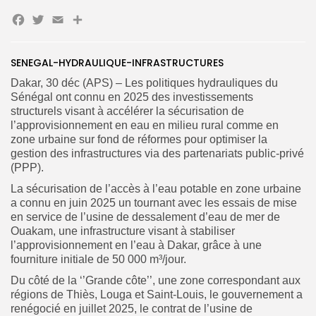
Facebook
Twitter
Email
Partager
SENEGAL-HYDRAULIQUE-INFRASTRUCTURES
Dakar, 30 déc (APS) – Les politiques hydrauliques du
Search
Sénégal ont connu en 2025 des investissements
Search
for:
Button
structurels visant à accélérer la sécurisation de
l’approvisionnement en eau en milieu rural comme en
FR
zone urbaine sur fond de réformes pour optimiser la
gestion des infrastructures via des partenariats public-privé
(PPP).
La sécurisation de l’accès à l’eau potable en zone urbaine
a connu en juin 2025 un tournant avec les essais de mise
en service de l’usine de dessalement d’eau de mer de
Ouakam, une infrastructure visant à stabiliser
l’approvisionnement en l’eau à Dakar, grâce à une
fourniture initiale de 50 000 m³/jour.
Du côté de la ‘’Grande côte’’, une zone correspondant aux
régions de Thiès, Louga et Saint-Louis, le gouvernement a
renégocié en juillet 2025, le contrat de l’usine de