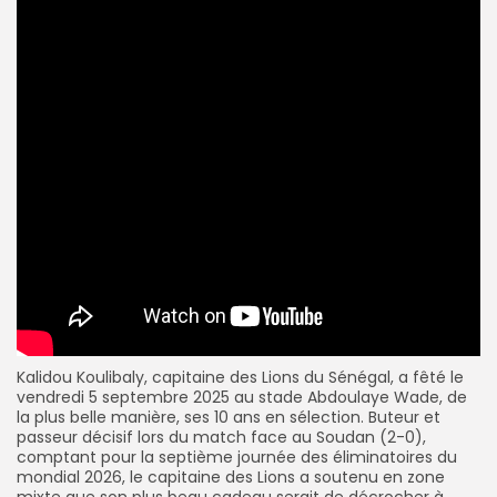
Kalidou Koulibaly, capitaine des Lions du Sénégal, a fêté le
vendredi 5 septembre 2025 au stade Abdoulaye Wade, de
la plus belle manière, ses 10 ans en sélection. Buteur et
passeur décisif lors du match face au Soudan (2-0),
comptant pour la septième journée des éliminatoires du
mondial 2026, le capitaine des Lions a soutenu en zone
mixte que son plus beau cadeau serait de décrocher à