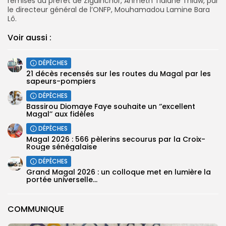
remises au préfet de Ziguinchor, Ahmeth Tidiane Thiaw, par
le directeur général de l’ONFP, Mouhamadou Lamine Bara
Lô.
Voir aussi :
DÉPÊCHES
21 décès recensés sur les routes du Magal par les
sapeurs-pompiers
DÉPÊCHES
Bassirou Diomaye Faye souhaite un ‘’excellent
Magal’’ aux fidèles
DÉPÊCHES
Magal 2026 : 566 pèlerins secourus par la Croix-
Rouge sénégalaise
DÉPÊCHES
Grand Magal 2026 : un colloque met en lumière la
portée universelle...
COMMUNIQUE