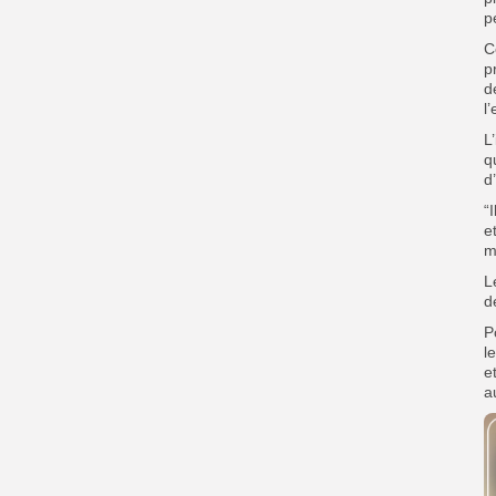
p
C
p
d
l
L
q
d
“
e
m
L
d
P
l
e
a