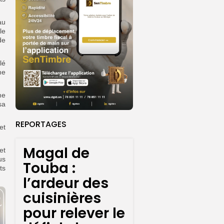
au
le
de
lé
me
me
sa
REPORTAGES
et
Magal de
et
us
Touba :
ts
l’ardeur des
cuisinières
pour relever le