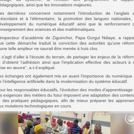
édagogiques, ainsi que les innovations majeures.
es dernières concernent notamment l’introduction de l’anglais 
réscolaire et à l’élémentaire, la promotion des langues nationales, 
éveloppement du numérique éducatif ainsi que le renforcement 
’enseignement des sciences et des mathématiques.
’inspecteur d’académie de Ziguinchor, Papa Gorgui Ndiaye, a rappe
ue cette démarche traduit la conviction des autorités qu’une réfor
’une telle ampleur ne saurait être menée à huis clos.
Il s’agit d’aller à l’écoute du terrain, de partager les enjeux de la réfor
t d’obtenir l’adhésion ainsi que l’implication effective des acteurs à 
ise en œuvre”, a-t-il expliqué.
es échanges ont également mis en avant l’importance du numérique 
e l’intelligence artificielle dans la modernisation du système éducatif.
our les responsables éducatifs, l’évolution des modes d’apprentissage 
es exigences des métiers du futur imposent une adaptation des conten
t des pratiques pédagogiques, afin de mieux préparer les apprenan
ux mutations technologiques en cours.