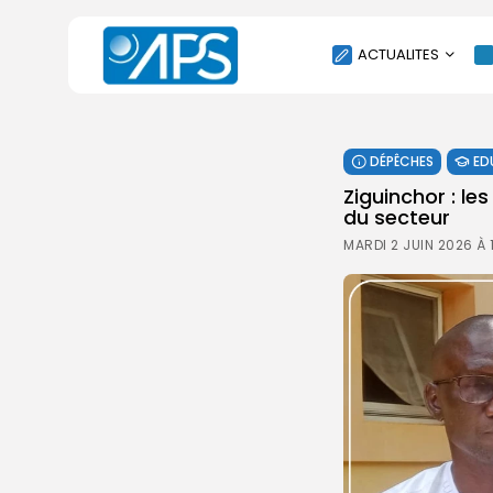
ACTUALITES
POLITIQUE
DÉPÊCHES
ED
SOCIÉTÉ
Ziguinchor : le
ÉCONOMIE
du secteur
CULTURE
MARDI 2 JUIN 2026 À
SPORT
ENVIRONNEMENT
INTERNATIONAL
AGENDA
SANTE