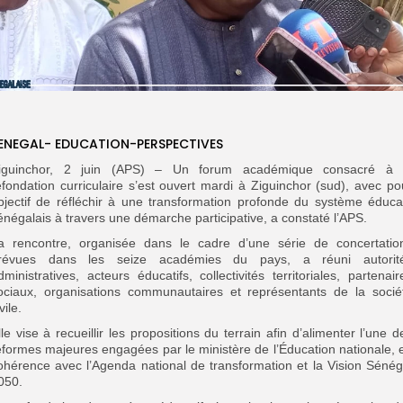
ENEGAL- EDUCATION-PERSPECTIVES
iguinchor, 2 juin (APS) – Un forum académique consacré à 
efondation curriculaire s’est ouvert mardi à Ziguinchor (sud), avec po
bjectif de réfléchir à une transformation profonde du système éducat
énégalais à travers une démarche participative, a constaté l’APS.
a rencontre, organisée dans le cadre d’une série de concertatio
révues dans les seize académies du pays, a réuni autorit
dministratives, acteurs éducatifs, collectivités territoriales, partenair
ociaux, organisations communautaires et représentants de la socié
vile.
lle vise à recueillir les propositions du terrain afin d’alimenter l’une d
éformes majeures engagées par le ministère de l’Éducation nationale, 
ohérence avec l’Agenda national de transformation et la Vision Sénég
050.