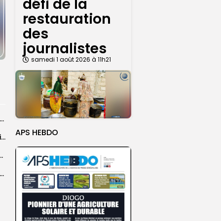
défi de la
restauration
des
journalistes
samedi 1 août 2026 à 11h21
26 : Dakar Dem Dikk mobilise 939 rotations et transporte près...
APS HEBDO
Grand Magal : 289 arrestations lors d’opérations préventives de sécurisation
 seize Lioncelles retenues pour l’étape finale de...
agal de Touba : une centaine de gendarmes mobilisés sur les...