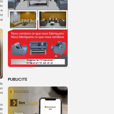
es
in
re
nt
ma
PUBLICITE
le
un
nt
es
le
ts