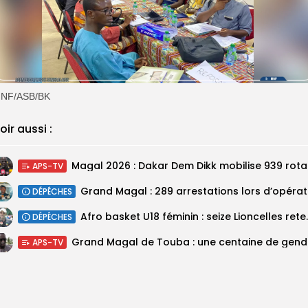
NF/ASB/BK
oir aussi :
Magal 20
APS-TV
DÉPÊCHES
‎Afro basket U18 féminin :
DÉPÊCHES
Grand M
APS-TV