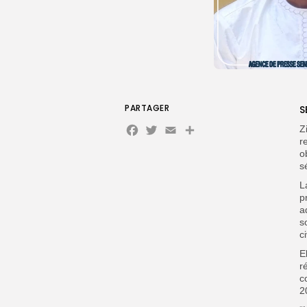
PARTAGER
S
Facebook
Twitter
Email
Z
r
o
s
L
p
a
s
ci
E
r
c
2