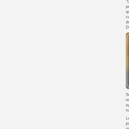
“
p
q
c
d
D
S
m
s
n
L
p
p