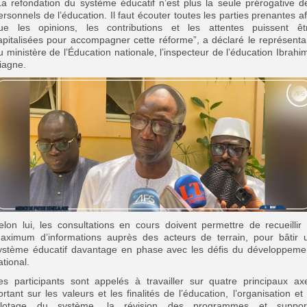
La refondation du système éducatif n’est plus la seule prérogative d
ersonnels de l’éducation. Il faut écouter toutes les parties prenantes af
ue les opinions, les contributions et les attentes puissent êt
apitalisées pour accompagner cette réforme”, a déclaré le représenta
u ministère de l’Éducation nationale, l’inspecteur de l’éducation Ibrahi
iagne.
elon lui, les consultations en cours doivent permettre de recueillir 
aximum d’informations auprès des acteurs de terrain, pour bâtir 
ystème éducatif davantage en phase avec les défis du développeme
ational.
es participants sont appelés à travailler sur quatre principaux ax
ortant sur les valeurs et les finalités de l’éducation, l’organisation et 
ilotage du système, la révision des programmes et suppor