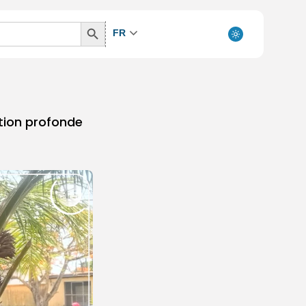
Search
FR
Button
ation profonde