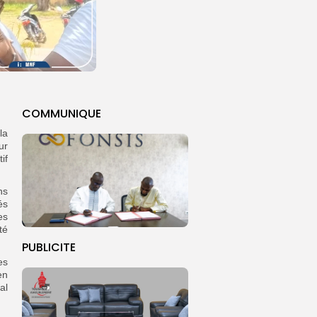
COMMUNIQUE
la
ur
if
ns
és
es
té
PUBLICITE
es
en
al