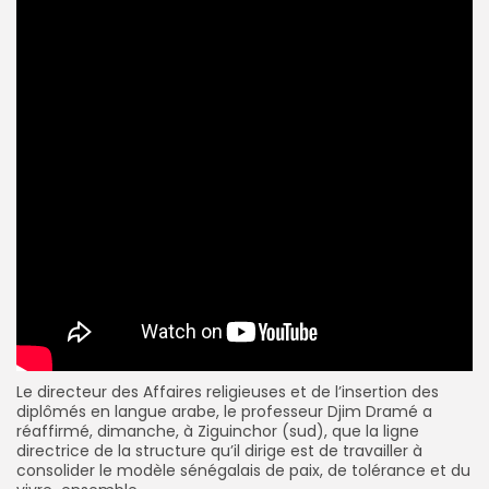
Le directeur des Affaires religieuses et de l’insertion des
diplômés en langue arabe, le professeur Djim Dramé a
réaffirmé, dimanche, à Ziguinchor (sud), que la ligne
directrice de la structure qu’il dirige est de travailler à
consolider le modèle sénégalais de paix, de tolérance et du