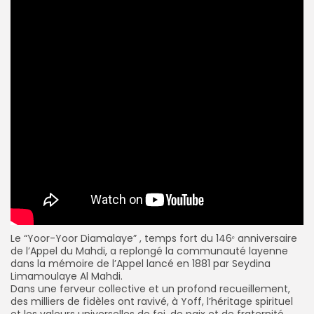
Le “Yoor-Yoor Diamalaye” , temps fort du 146ᵉ anniversaire
de l’Appel du Mahdi, a replongé la communauté layenne
dans la mémoire de l’Appel lancé en 1881 par Seydina
Limamoulaye Al Mahdi.
Dans une ferveur collective et un profond recueillement,
des milliers de fidèles ont ravivé, à Yoff, l’héritage spirituel
et les valeurs universelles de foi, de paix et de fraternité