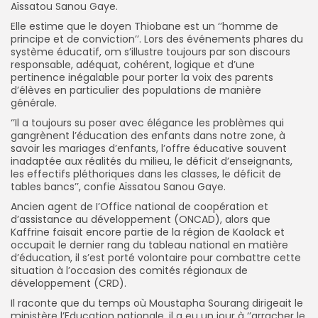
Aïssatou Sanou Gaye.
Elle estime que le doyen Thiobane est un ‘’homme de
principe et de conviction’’. Lors des événements phares du
système éducatif, om s’illustre toujours par son discours
responsable, adéquat, cohérent, logique et d’une
pertinence inégalable pour porter la voix des parents
d’élèves en particulier des populations de manière
générale.
‘’Il a toujours su poser avec élégance les problèmes qui
gangrènent l’éducation des enfants dans notre zone, à
savoir les mariages d’enfants, l’offre éducative souvent
inadaptée aux réalités du milieu, le déficit d’enseignants,
les effectifs pléthoriques dans les classes, le déficit de
tables bancs’’, confie Aïssatou Sanou Gaye.
Ancien agent de I’Office national de coopération et
d’assistance au développement (ONCAD), alors que
Kaffrine faisait encore partie de la région de Kaolack et
occupait le dernier rang du tableau national en matière
d’éducation, il s’est porté volontaire pour combattre cette
situation à l’occasion des comités régionaux de
développement (CRD).
Il raconte que du temps où Moustapha Sourang dirigeait le
ministère l’Education nationale, il a eu un jour à ‘’arracher le