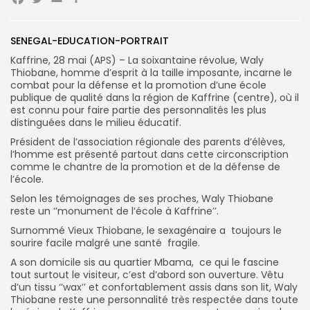
Facebook
Twitter
Email
Partager
SENEGAL-EDUCATION-PORTRAIT
Kaffrine, 28 mai (APS) – La soixantaine révolue, Waly
Thiobane, homme d’esprit à la taille imposante, incarne le
Search
Search
for:
combat pour la défense et la promotion d’une école
Button
publique de qualité dans la région de Kaffrine (centre), où il
est connu pour faire partie des personnalités les plus
FR
distinguées dans le milieu éducatif.
Président de l’association régionale des parents d’élèves,
l’homme est présenté partout dans cette circonscription
comme le chantre de la promotion et de la défense de
l’école.
Selon les témoignages de ses proches, Waly Thiobane
reste un ‘’monument de l’école à Kaffrine’’.
Surnommé Vieux Thiobane, le sexagénaire a toujours le
sourire facile malgré une santé fragile.
A son domicile sis au quartier Mbama, ce qui le fascine
tout surtout le visiteur, c’est d’abord son ouverture. Vêtu
d’un tissu ‘’wax’’ et confortablement assis dans son lit, Waly
Thiobane reste une personnalité très respectée dans toute