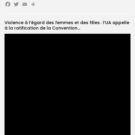
Facebook
Twitter
Email
Partager
Search
Search
for:
Button
Violence à l’égard des femmes et des filles : l’UA appelle
à la ratification de la Convention...
FR