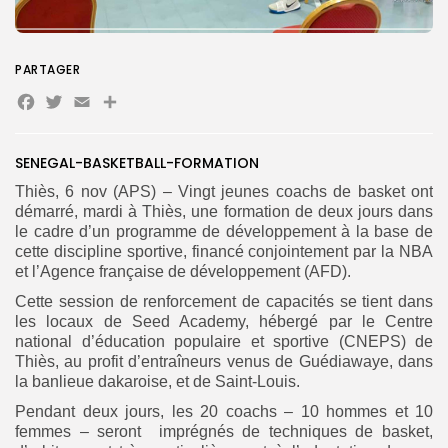
PARTAGER
Search
Facebook
Twitter
Email
Partager
Search
for:
Button
FR
SENEGAL-BASKETBALL-FORMATION
Thiès, 6 nov (APS) – Vingt jeunes coachs de basket ont
démarré, mardi à Thiès, une formation de deux jours dans
le cadre d’un programme de développement à la base de
cette discipline sportive, financé conjointement par la NBA
et l’Agence française de développement (AFD).
Cette session de renforcement de capacités se tient dans
les locaux de Seed Academy, hébergé par le Centre
national d’éducation populaire et sportive (CNEPS) de
Thiès, au profit d’entraîneurs venus de Guédiawaye, dans
la banlieue dakaroise, et de Saint-Louis.
Pendant deux jours, les 20 coachs – 10 hommes et 10
femmes – seront imprégnés de techniques de basket,